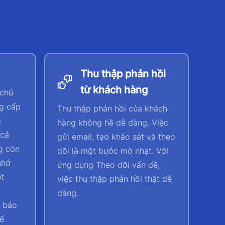
Thu thập phản hồi
từ khách hàng
 chủ
g cấp
Thu thập phản hồi của khách
g
hàng không hề dễ dàng. Việc
 cả
gửi email, tạo khảo sát và theo
g còn
dõi là một bước mờ nhạt. Với
nhớ
ứng dụng Theo dõi vấn đề,
ột
việc thu thập phản hồi thật dễ
dàng.
 báo
để