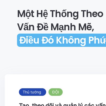
Một Hệ Thống Theo 
Vấn Đề Mạnh Mẽ,
Điều Đó Không Phứ
Thủ tướng
ĐỘI
Tạo, theo dõi và quản lý các vấn