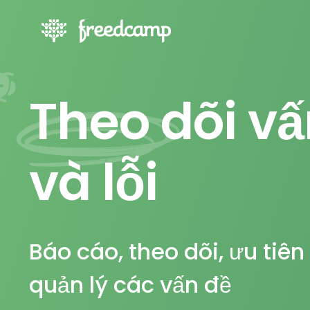
Theo dõi vấ
và lỗi
Báo cáo, theo dõi, ưu tiên
quản lý các vấn đề