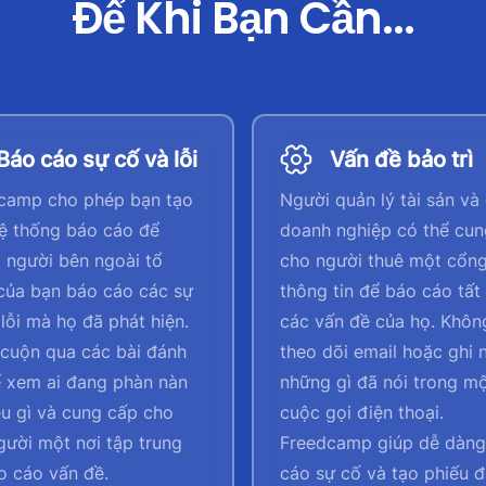
Để Khi Bạn Cần...
Báo cáo sự cố và lỗi
Vấn đề bảo trì
camp cho phép bạn tạo
Người quản lý tài sản và
ệ thống báo cáo để
doanh nghiệp có thể cun
 người bên ngoài tổ
cho người thuê một cổn
của bạn báo cáo các sự
thông tin để báo cáo tất
lỗi mà họ đã phát hiện.
các vấn đề của họ. Khôn
cuộn qua các bài đánh
theo dõi email hoặc ghi 
ể xem ai đang phàn nàn
những gì đã nói trong m
ều gì và cung cấp cho
cuộc gọi điện thoại.
gười một nơi tập trung
Freedcamp giúp dễ dàng
o cáo vấn đề.
cáo sự cố và tạo phiếu 