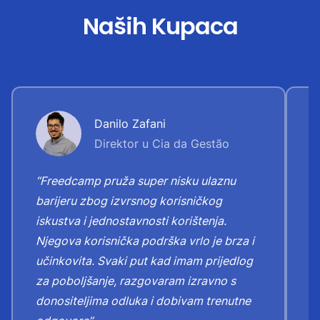
Naših Kupaca
Danilo Zafani
Direktor u Cia da Gestão
“Freedcamp pruža super nisku ulaznu
“
barijeru zbog izvrsnog korisničkog
"
iskustva i jednostavnosti korištenja.
n
Njegova korisnička podrška vrlo je brza i
Z
učinkovita. Svaki put kad imam prijedlog
k
za poboljšanje, razgovaram izravno s
o
donositeljima odluka i dobivam trenutne