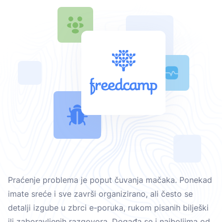
Praćenje problema je poput čuvanja mačaka. Ponekad
imate sreće i sve završi organizirano, ali često se
detalji izgube u zbrci e-poruka, rukom pisanih bilješki
ili zaboravljenih razgovora. Događa se i najboljima od