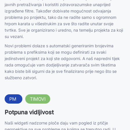
javnih pretraživanja i koristiti zdravorazumske unaprijed
izgrađene filtre. Također dobivate mogućnost odvajanja
problema po projektu, tako da ne radite samo s ogromnom
hrpom karata u višestrukim za sve što radite unutar svoje
tvrtke. Sve je organizirano i uredno, na temelju projekta za koji
su vezani.
Novi problemi dolaze s automatski generiranim brojevima
problema s prefiksima koji se mogu definirati za svaki
jedinstveni projekt za koji ste odgovorni. A naš napredni tijek
rada omogućuje vam dodjeljivanje zatvarača svim tiketima
kako biste bili sigurni da je sve finalizirano prije nego što se
službeno zatvori.
PM
TIMOVI
Potpuna vidljivost
Naši widgeti nadzorne ploče daju vam pogled iz ptičje
perspektive na sve probleme na kojima se trenutno radi. U