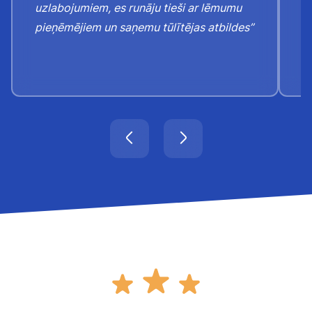
uzlabojumiem, es runāju tieši ar lēmumu
j
pieņēmējiem un saņemu tūlītējas atbildes”
k