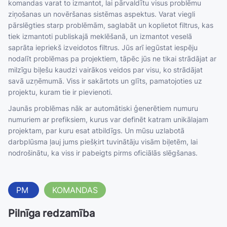
komandas varat to izmantot, lai pārvaldītu visus problēmu
ziņošanas un novēršanas sistēmas aspektus. Varat viegli
pārslēgties starp problēmām, saglabāt un koplietot filtrus, kas
tiek izmantoti publiskajā meklēšanā, un izmantot veselā
saprāta iepriekš izveidotos filtrus. Jūs arī iegūstat iespēju
nodalīt problēmas pa projektiem, tāpēc jūs ne tikai strādājat ar
milzīgu biļešu kaudzi vairākos veidos par visu, ko strādājat
savā uzņēmumā. Viss ir sakārtots un glīts, pamatojoties uz
projektu, kuram tie ir pievienoti.
Jaunās problēmas nāk ar automātiski ģenerētiem numuru
numuriem ar prefiksiem, kurus var definēt katram unikālajam
projektam, par kuru esat atbildīgs. Un mūsu uzlabotā
darbplūsma ļauj jums piešķirt tuvinātāju visām biļetēm, lai
nodrošinātu, ka viss ir pabeigts pirms oficiālās slēgšanas.
PM
KOMANDAS
Pilnīga redzamība