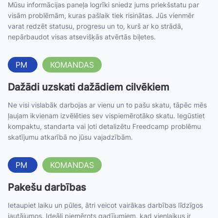
Mūsu informācijas paneļa logrīki sniedz jums priekšstatu par
visām problēmām, kuras pašlaik tiek risinātas. Jūs vienmēr
varat redzēt statusu, progresu un to, kurš ar ko strādā,
nepārbaudot visas atsevišķās atvērtās biļetes.
PM
KOMANDAS
Dažādi uzskati dažādiem cilvēkiem
Ne visi vislabāk darbojas ar vienu un to pašu skatu, tāpēc mēs
ļaujam ikvienam izvēlēties sev vispiemērotāko skatu. Iegūstiet
kompaktu, standarta vai ļoti detalizētu Freedcamp problēmu
skatījumu atkarībā no jūsu vajadzībām.
PM
KOMANDAS
Pakešu darbības
Ietaupiet laiku un pūles, ātri veicot vairākas darbības līdzīgos
jautājumos. Ideāli piemērots gadījumiem, kad vienlaikus ir