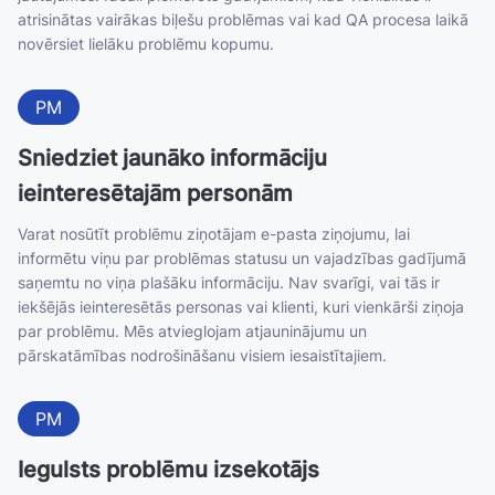
atrisinātas vairākas biļešu problēmas vai kad QA procesa laikā
novērsiet lielāku problēmu kopumu.
PM
Sniedziet jaunāko informāciju
ieinteresētajām personām
Varat nosūtīt problēmu ziņotājam e-pasta ziņojumu, lai
informētu viņu par problēmas statusu un vajadzības gadījumā
saņemtu no viņa plašāku informāciju. Nav svarīgi, vai tās ir
iekšējās ieinteresētās personas vai klienti, kuri vienkārši ziņoja
par problēmu. Mēs atvieglojam atjauninājumu un
pārskatāmības nodrošināšanu visiem iesaistītajiem.
PM
Iegulsts problēmu izsekotājs