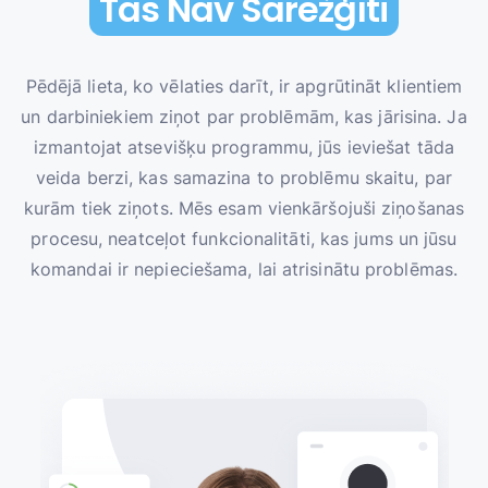
Tas Nav Sarežģīti
Pēdējā lieta, ko vēlaties darīt, ir apgrūtināt klientiem
un darbiniekiem ziņot par problēmām, kas jārisina. Ja
izmantojat atsevišķu programmu, jūs ieviešat tāda
veida berzi, kas samazina to problēmu skaitu, par
kurām tiek ziņots. Mēs esam vienkāršojuši ziņošanas
procesu, neatceļot funkcionalitāti, kas jums un jūsu
komandai ir nepieciešama, lai atrisinātu problēmas.