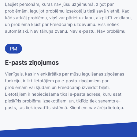
Ļaujiet personām, kuras nav jūsu uzņēmumā, ziņot par
problēmām, ieguljot problēmu izsekotāju tieši savā vietnē. Kad
kāds atklāj problēmu, viņš var pāriet uz lapu, aizpildīt veidlapu,
un problēma kļūst par Freedcamp uzdevumu. Viss notiek
automātiski. Nav tālruņa zvanu. Nav e-pastu. Nav problēmu.
PM
E-pasts ziņojumos
Vienīgais, kas ir vienkāršāks par mūsu iegulšanas ziņošanas
funkciju, ir likt lietotājiem pa e-pasta ziņojumiem par
problēmām vai kļūdām un Freedcamp izveidot biļeti.
Lietotājiem ir nepieciešama tikai e-pasta adrese, kuru esat
piešķīris problēmu izsekotājam, un, tiklīdz tiek saņemts e-
pasts, tas tiek ievadīts sistēmā. Klientiem nav ārēju lietotņu.