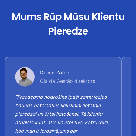
Mums Rūp Mūsu Klientu
Pieredze
Danilo Zafani
Cia da Gestão direktors
“Freedcamp nodrošina īpaši zemu ieejas
“J
barjeru, pateicoties lieliskajai lietotāja
a
pieredzei un ērtai lietošanai. Tā klientu
u
atbalsts ir ļoti ātrs un efektīvs. Katru reizi,
p
kad man ir ierosinājums par
p