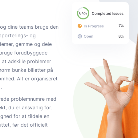
 og dine teams bruge den
apporterings- og
blemer, gemme og dele
og bruge forudbyggede
r at adskille problemer
norm bunke billetter på
somhed. Alt er organiseret
.
rede problemnumre med
kt, du er ansvarlig for.
hed for at tildele en
uttet, før det officielt