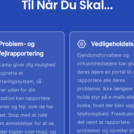
Til Når Du Skal...
Problem- og
Vedligeholdel
fejlrapportering
Ejendomsforvaltere og
virksomhedsejere kan gi
camp giver dig mulighed
deres lejere en portal til 
 oprette et
rapportere alle deres
rteringssystem, så
problemer. Ikke længere 
ner uden for din
holde styr på e-mails elle
isation kan rapportere
huske, hvad der blev sagt
emer og fejl, som de har
telefonopkald. Freedcam
et. Stop med at rulle
det nemt at rapportere
m anmeldelser for at se,
problemer og opretter bil
der klager over hvad, og