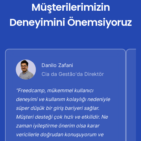
Müşterilerimizin
Deneyimini Önemsiyoruz
Danilo Zafani
Cia da Gestão'da Direktör
“Freedcamp, mükemmel kullanıcı
“
deneyimi ve kullanım kolaylığı nedeniyle
d
süper düşük bir giriş bariyeri sağlar.
k
Müşteri desteği çok hızlı ve etkilidir. Ne
Şi
zaman iyileştirme önerim olsa karar
v
vericilerle doğrudan konuşuyorum ve
g