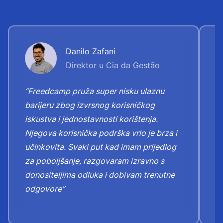
Danilo Zafani
Direktor u Cia da Gestão
“Freedcamp pruža super nisku ulaznu
“
barijeru zbog izvrsnog korisničkog
"
iskustva i jednostavnosti korištenja.
n
Njegova korisnička podrška vrlo je brza i
Z
učinkovita. Svaki put kad imam prijedlog
k
za poboljšanje, razgovaram izravno s
o
donositeljima odluka i dobivam trenutne
odgovore”