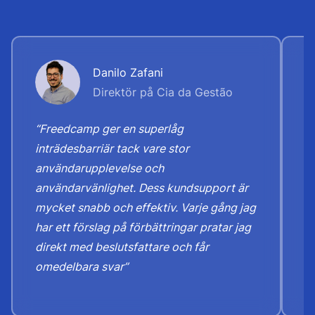
Danilo Zafani
Direktör på Cia da Gestão
“Freedcamp ger en superlåg
“
inträdesbarriär tack vare stor
"
användarupplevelse och
u
användarvänlighet. Dess kundsupport är
a
mycket snabb och effektiv. Varje gång jag
f
har ett förslag på förbättringar pratar jag
k
direkt med beslutsfattare och får
omedelbara svar”