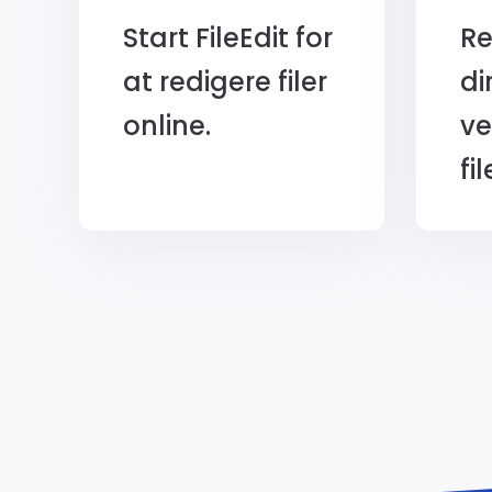
Start FileEdit for
Re
at redigere filer
di
online.
v
fil