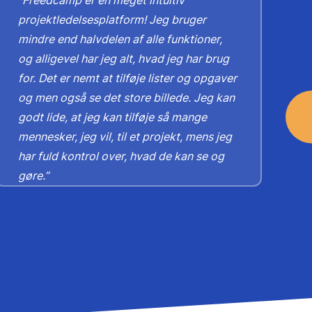
“Freedcamp er en meget intuitiv
i
projektledelsesplatform! Jeg bruger
i
mindre end halvdelen af ​​alle funktioner,
d
vi
og alligevel har jeg alt, hvad jeg har brug
e
for. Det er nemt at tilføje lister og opgaver
A
s
og men også se det store billede. Jeg kan
godt lide, at jeg kan tilføje så mange
K
mennesker, jeg vil, til et projekt, mens jeg
Di
v
har fuld kontrol over, hvad de kan se og
gøre.”