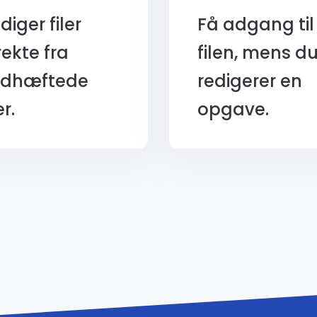
diger filer
Få adgang til
rekte fra
filen, mens d
edhæftede
redigerer en
er.
opgave.