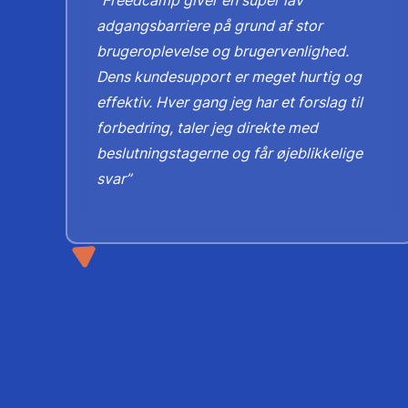
“Freedcamp giver en super lav
og
adgangsbarriere på grund af stor
t
brugeroplevelse og brugervenlighed.
Dens kundesupport er meget hurtig og
r
effektiv. Hver gang jeg har et forslag til
,
e.
forbedring, taler jeg direkte med
beslutningstagerne og får øjeblikkelige
svar”