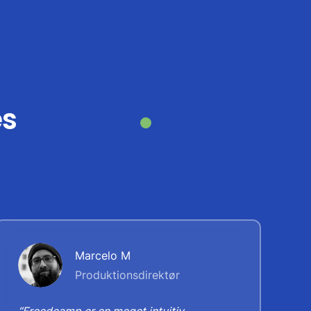
es
Marcelo M
Produktionsdirektør
“