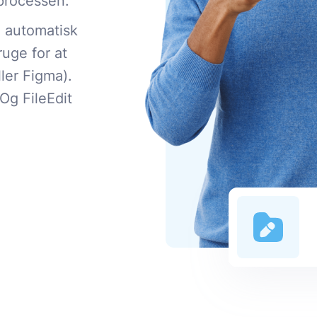
 processen.
n automatisk
ruge for at
ler Figma).
Og FileEdit