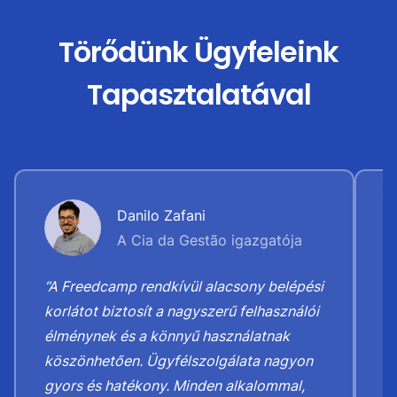
Törődünk Ügyfeleink
Tapasztalatával
Danilo Zafani
A Cia da Gestão igazgatója
“A Freedcamp rendkívül alacsony belépési
“
korlátot biztosít a nagyszerű felhasználói
M
élménynek és a könnyű használatnak
t
köszönhetően. Ügyfélszolgálata nagyon
b
gyors és hatékony. Minden alkalommal,
K