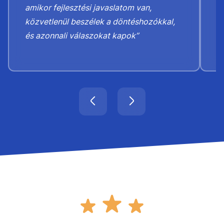
amikor fejlesztési javaslatom van,
h
közvetlenül beszélek a döntéshozókkal,
b
és azonnali válaszokat kapok”