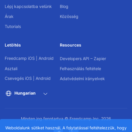
Lépj kapcsolatba velünk
Blog
Árak
Közösség
Tutorials
Letöltés
Resources
Freedcamp
iOS
|
Android
Developers API – Zapier
Asztali
Felhasználás feltétele
Csevegés
iOS
|
Android
Adatvédelmi irányelvek
Hungarian
Minden jog fenntartva © Freedcamp Inc. 2026
Weboldalunk sütiket használ. A folytatással feltételezzük, hogy