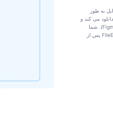
ید، فایل به طور
انلود می کند و
به آن دسترسی پیدا می کند (مانند Word یا Figma). شما
تغییرات مورد نیاز خود را ایجاد می کنید. و FileEdit پس از