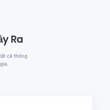
ảy Ra
ất cả thông
gia.