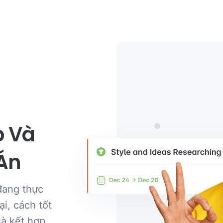
p Và
 Án
đang thực
ại, cách tốt
là kết hợp