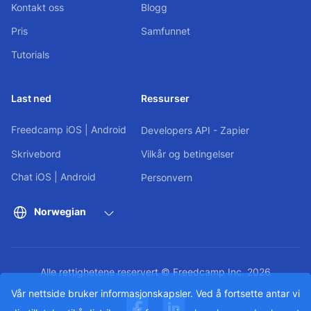
Kontakt oss
Blogg
Pris
Samfunnet
Tutorials
Last ned
Ressurser
Freedcamp
iOS
|
Android
Developers API - Zapier
Skrivebord
Vilkår og betingelser
Chat
iOS
|
Android
Personvern
Norwegian
Alle rettighetene reservert © Freedcamp Inc. 2026
Vår nettside bruker informasjonskapsler. Ved å fortsette antar vi