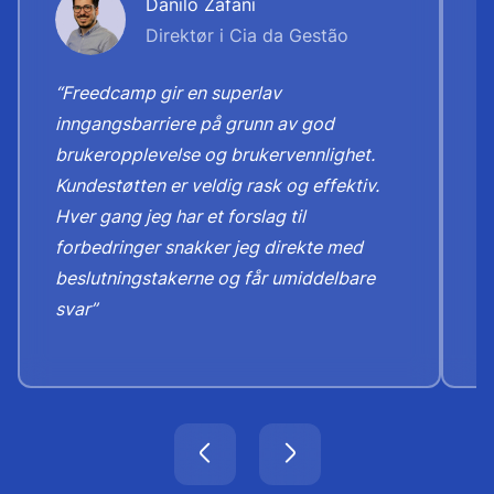
Danilo Zafani
Direktør i Cia da Gestão
“Freedcamp gir en superlav
“
inngangsbarriere på grunn av god
t
brukeropplevelse og brukervennlighet.
o
Kundestøtten er veldig rask og effektiv.
d
Hver gang jeg har et forslag til
h
forbedringer snakker jeg direkte med
b
beslutningstakerne og får umiddelbare
svar”