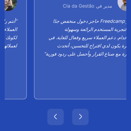
مدير في Cia da Gestão
“يوفر Freedcamp حاجز دخول منخفض جدًا
“أنتم رائ
ًا لتجربة المستخدم الرائعة وسهولة
العملاء"،
ستخدام. دعم العملاء سريع وفعال للغاية. في
لكونك مثا
مرة يكون لدي اقتراح للتحسين، أتحدث
لعملائها 
شرة مع صناع القرار وأحصل على ردود فورية”