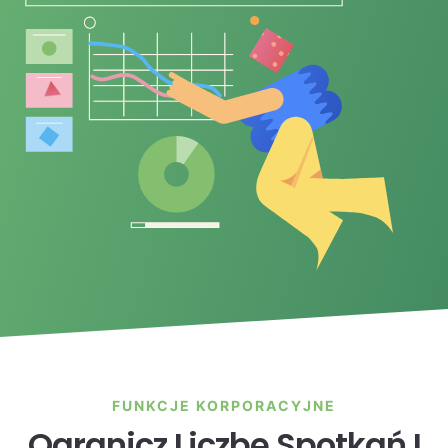
FUNKCJE KORPORACYJNE
Ogranicz Liczbę Spotkań I