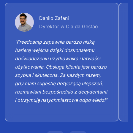
Danilo Zafani
Dyrektor w Cia da Gestão
“Freedcamp zapewnia bardzo niską
“
barierę wejścia dzięki doskonałemu
n
doświadczeniu użytkownika i łatwości
o
użytkowania. Obsługa klienta jest bardzo
D
szybka i skuteczna. Za każdym razem,
p
gdy mam sugestię dotyczącą ulepszeń,
r
rozmawiam bezpośrednio z decydentami
i otrzymuję natychmiastowe odpowiedzi”