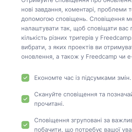
Отримуйте сповіщення про оновленн
нові завдання, коментарі, проблеми 
допомогою сповіщень. Сповіщення 
налаштувати так, щоб сповіщати вас 
кількість різних тригерів у Freedcam
вибрати, з яких проектів ви отримув
оновлення, а також у Freedcamp чи 
Економте час із підсумками змін.
Скануйте сповіщення та позначай
прочитані.
Сповіщення згруповані за важли
побачити, що потребує вашої ува