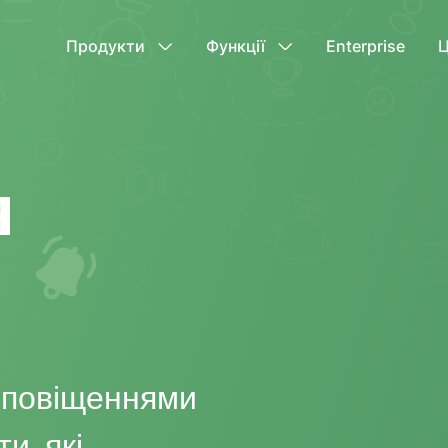
Продукти
Функції
Enterprise
Ц
я
сповіщеннями
и, які