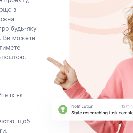
я проекту,
тощо з
можна
про будь-яку
p. Ви можете
атимете
е-поштою.
те їх як
вістю, щоб
ги.