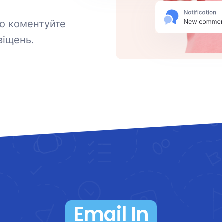
бо коментуйте
віщень.
Email In