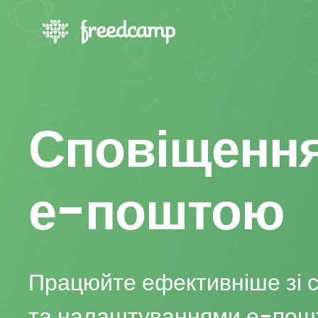
Сповіщенн
е-поштою
Працюйте ефективніше зі 
та налаштуваннями е-пошт