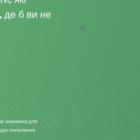
 де б ви не
не значення для
анди оновлення