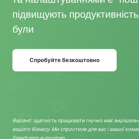
підвищують продуктивність,
були
Спробуйте безкоштовно
Варіант: здатність працювати гнучко має вирішаль
вашого бізнесу. Ми спростили для вас і вашої ком
Freedcamp е-поштою