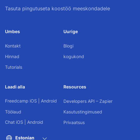
Tasuta pingutuseta koostöö meeskondadele
Umbes
Uurige
Kontakt
Blogi
Hinnad
kogukond
Tutorials
Laadi alla
Resources
Freedcamp
iOS
|
Android
Developers API – Zapier
Töölaud
Kasutustingimused
Chat
iOS
|
Android
Privaatsus
Estonian