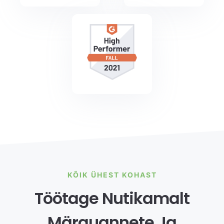
KÕIK ÜHEST KOHAST
Töötage Nutikamalt
Märguannete Ja