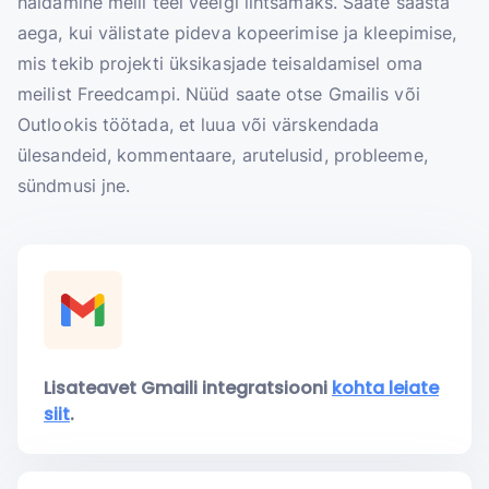
haldamine meili teel veelgi lihtsamaks. Saate säästa
aega, kui välistate pideva kopeerimise ja kleepimise,
mis tekib projekti üksikasjade teisaldamisel oma
meilist Freedcampi. Nüüd saate otse Gmailis või
Outlookis töötada, et luua või värskendada
ülesandeid, kommentaare, arutelusid, probleeme,
sündmusi jne.
Lisateavet Gmaili integratsiooni
kohta leiate
siit
.