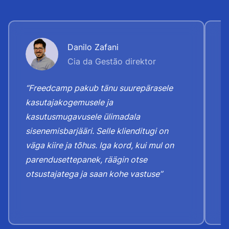
Danilo Zafani
Cia da Gestão direktor
“Freedcamp pakub tänu suurepärasele
“
kasutajakogemusele ja
"
kasutusmugavusele ülimadala
k
sisenemisbarjääri. Selle klienditugi on
T
väga kiire ja tõhus. Iga kord, kui mul on
k
parendusettepanek, räägin otse
r
otsustajatega ja saan kohe vastuse”