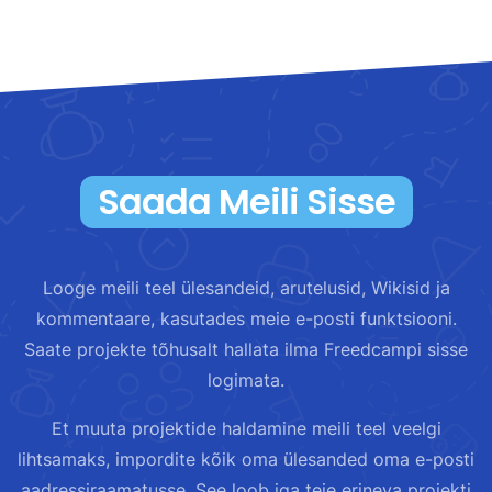
Saada Meili Sisse
Looge meili teel ülesandeid, arutelusid, Wikisid ja
kommentaare, kasutades meie e-posti funktsiooni.
Saate projekte tõhusalt hallata ilma Freedcampi sisse
logimata.
Et muuta projektide haldamine meili teel veelgi
lihtsamaks, impordite kõik oma ülesanded oma e-posti
aadressiraamatusse. See loob iga teie erineva projekti