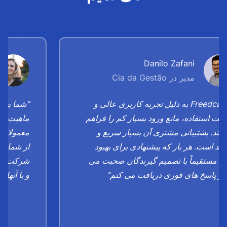
Danilo Zafani
مدیر در Cia da Gestão
“Freedcamp به دلیل تجربه کاربری عالی و
“شما بچه 
لت استفاده، مانع ورود بسیار کم را فراهم
ماهیت "خ
کند. پشتیبانی مشتری آن بسیار سریع و
معمولا چ
آمد است. هر بار که پیشنهادی برای بهبود
از شما سپ
م، مستقیماً با تصمیم گیرندگان صحبت می
شرکت ها چ
 و پاسخ های فوری دریافت می کنم”
و با آنها ر