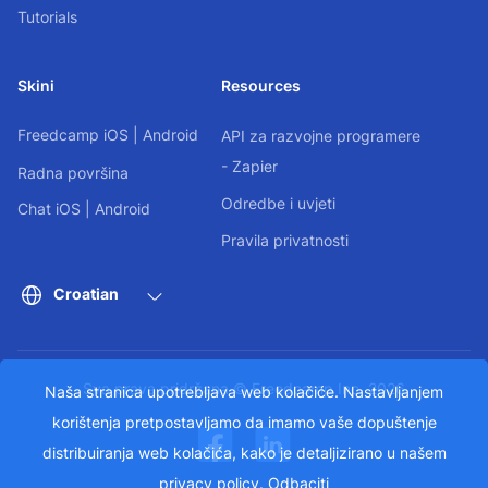
Tutorials
Skini
Resources
Freedcamp
iOS
|
Android
API za razvojne programere
- Zapier
Radna površina
Odredbe i uvjeti
Chat
iOS
|
Android
Pravila privatnosti
Croatian
Sva prava pridržana © Freedcamp Inc. 2026
Naša stranica upotrebljava web kolačiće. Nastavljanjem
korištenja pretpostavljamo da imamo vaše dopuštenje
distribuiranja web kolačića, kako je detaljizirano u našem
privacy policy
.
Odbaciti