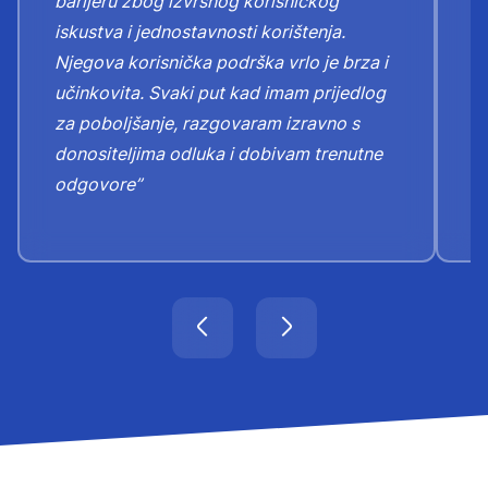
barijeru zbog izvrsnog korisničkog
"
iskustva i jednostavnosti korištenja.
n
Njegova korisnička podrška vrlo je brza i
Z
učinkovita. Svaki put kad imam prijedlog
k
za poboljšanje, razgovaram izravno s
o
donositeljima odluka i dobivam trenutne
odgovore”