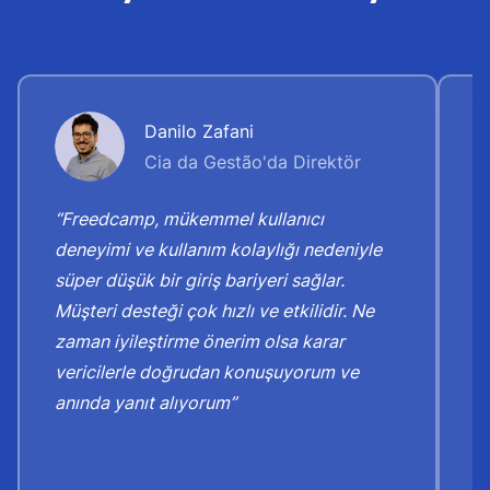
Danilo Zafani
Cia da Gestão'da Direktör
“Freedcamp, mükemmel kullanıcı
“
deneyimi ve kullanım kolaylığı nedeniyle
d
süper düşük bir giriş bariyeri sağlar.
k
Müşteri desteği çok hızlı ve etkilidir. Ne
Şi
zaman iyileştirme önerim olsa karar
v
vericilerle doğrudan konuşuyorum ve
g
anında yanıt alıyorum”
o