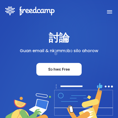
討論
Guan email & nkɔmmɔbɔ silo ahorow
Sɔ hwɛ Free