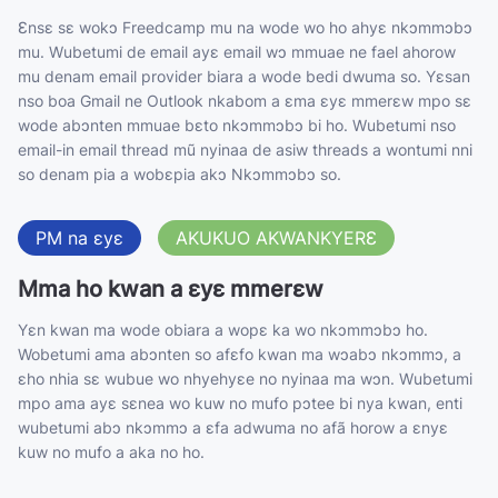
Ɛnsɛ sɛ wokɔ Freedcamp mu na wode wo ho ahyɛ nkɔmmɔbɔ
mu. Wubetumi de email ayɛ email wɔ mmuae ne fael ahorow
mu denam email provider biara a wode bedi dwuma so. Yɛsan
nso boa Gmail ne Outlook nkabom a ɛma ɛyɛ mmerɛw mpo sɛ
wode abɔnten mmuae bɛto nkɔmmɔbɔ bi ho. Wubetumi nso
email-in email thread mũ nyinaa de asiw threads a wontumi nni
so denam pia a wobɛpia akɔ Nkɔmmɔbɔ so.
PM na ɛyɛ
AKUKUO AKWANKYERƐ
Mma ho kwan a ɛyɛ mmerɛw
Yɛn kwan ma wode obiara a wopɛ ka wo nkɔmmɔbɔ ho.
Wobetumi ama abɔnten so afɛfo kwan ma wɔabɔ nkɔmmɔ, a
ɛho nhia sɛ wubue wo nhyehyɛe no nyinaa ma wɔn. Wubetumi
mpo ama ayɛ sɛnea wo kuw no mufo pɔtee bi nya kwan, enti
wubetumi abɔ nkɔmmɔ a ɛfa adwuma no afã horow a ɛnyɛ
kuw no mufo a aka no ho.