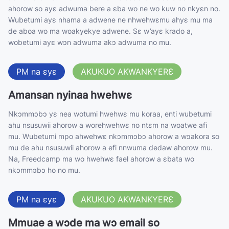
ahorow so ayɛ adwuma bere a ɛba wo ne wo kuw no nkyɛn no.
Wubetumi ayɛ nhama a adwene ne nhwehwɛmu ahyɛ mu ma
de aboa wo ma woakyekye adwene. Sɛ w’ayɛ krado a,
wobetumi ayɛ wɔn adwuma akɔ adwuma no mu.
PM na ɛyɛ
AKUKUO AKWANKYERƐ
Amansan nyinaa hwehwɛ
Nkɔmmɔbɔ yɛ nea wotumi hwehwɛ mu koraa, enti wubetumi
ahu nsusuwii ahorow a worehwehwɛ no ntɛm na woatwe afi
mu. Wubetumi mpo ahwehwɛ nkɔmmɔbɔ ahorow a wɔakora so
mu de ahu nsusuwii ahorow a efi nnwuma dedaw ahorow mu.
Na, Freedcamp ma wo hwehwɛ fael ahorow a ɛbata wo
nkɔmmɔbɔ ho no mu.
PM na ɛyɛ
AKUKUO AKWANKYERƐ
Mmuae a wɔde ma wɔ email so