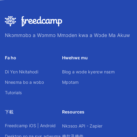
Nkɔmmɔbɔ a Wɔmmɔ Mmɔden kwa a Wɔde Ma Akuw
Fa ho
Hwehwɛ mu
Di Yɛn Nkitahodi
Blog a wɔde kyerɛw nsɛm
Nneɛma bo a wɔbɔ
Mpɔtam
Tutorials
下載
Resources
Freedcamp
iOS
|
Android
Nkɔsoɔ API - Zapier
Desktop so na ɛyɛ adwuma
條款及條件