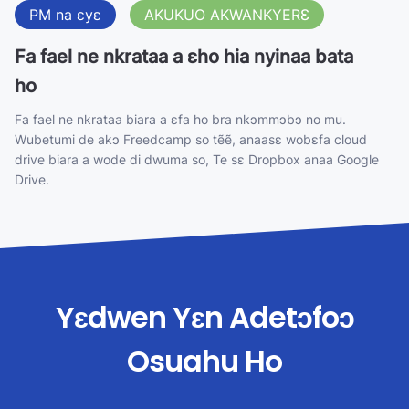
PM na ɛyɛ
AKUKUO AKWANKYERƐ
Fa fael ne nkrataa a ɛho hia nyinaa bata
ho
Fa fael ne nkrataa biara a ɛfa ho bra nkɔmmɔbɔ no mu.
Wubetumi de akɔ Freedcamp so tẽẽ, anaasɛ wobɛfa cloud
drive biara a wode di dwuma so, Te sɛ Dropbox anaa Google
Drive.
Yɛdwen Yɛn Adetɔfoɔ
Osuahu Ho