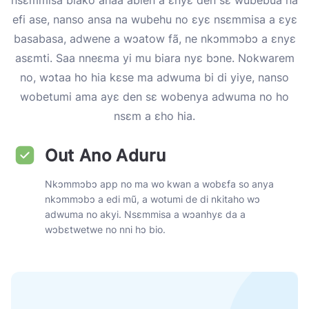
nsɛmmisa biako anaa abien a ɛnyɛ den sɛ wubebua na
efi ase, nanso ansa na wubehu no ɛyɛ nsɛmmisa a ɛyɛ
basabasa, adwene a wɔatow fã, ne nkɔmmɔbɔ a ɛnyɛ
asɛmti. Saa nneɛma yi mu biara nyɛ bɔne. Nokwarem
no, wɔtaa ho hia kɛse ma adwuma bi di yiye, nanso
wobetumi ama ayɛ den sɛ wobenya adwuma no ho
nsɛm a ɛho hia.
Out Ano Aduru
Nkɔmmɔbɔ app no ​​ma wo kwan a wobɛfa so anya
nkɔmmɔbɔ a edi mũ, a wotumi de di nkitaho wɔ
adwuma no akyi. Nsɛmmisa a wɔanhyɛ da a
wɔbɛtwetwe no nni hɔ bio.