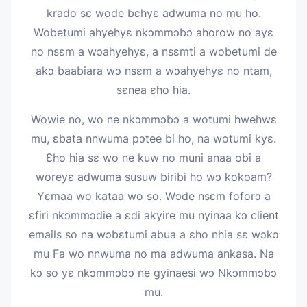
krado sɛ wode bɛhyɛ adwuma no mu ho.
Wobetumi ahyehyɛ nkɔmmɔbɔ ahorow no ayɛ
no nsɛm a wɔahyehyɛ, a nsɛmti a wobetumi de
akɔ baabiara wɔ nsɛm a wɔahyehyɛ no ntam,
sɛnea ɛho hia.
Wowie no, wo ne nkɔmmɔbɔ a wotumi hwehwɛ
mu, ɛbata nnwuma pɔtee bi ho, na wotumi kyɛ.
Ɛho hia sɛ wo ne kuw no muni anaa obi a
woreyɛ adwuma susuw biribi ho wɔ kokoam?
Yɛmaa wo kataa wo so. Wɔde nsɛm foforɔ a
ɛfiri nkɔmmɔdie a ɛdi akyire mu nyinaa kɔ client
emails so na wɔbɛtumi abua a ɛho nhia sɛ wɔkɔ
mu Fa wo nnwuma no ma adwuma ankasa. Na
kɔ so yɛ nkɔmmɔbɔ ne gyinaesi wɔ Nkɔmmɔbɔ
mu.