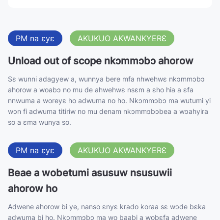
PM na ɛyɛ
AKUKUO AKWANKYERƐ
Unload out of scope nkɔmmɔbɔ ahorow
Sɛ wunni adagyew a, wunnya bere mfa nhwehwɛ nkɔmmɔbɔ
ahorow a woabɔ no mu de ahwehwɛ nsɛm a ɛho hia a ɛfa
nnwuma a woreyɛ ho adwuma no ho. Nkɔmmɔbɔ ma wutumi yi
wɔn fi adwuma titiriw no mu denam nkɔmmɔbɔbea a wɔahyira
so a ɛma wunya so.
PM na ɛyɛ
AKUKUO AKWANKYERƐ
Beae a wobetumi asusuw nsusuwii
ahorow ho
Adwene ahorow bi ye, nanso ɛnyɛ krado koraa sɛ wɔde bɛka
adwuma bi ho. Nkɔmmɔbɔ ma wo baabi a wobɛfa adwene