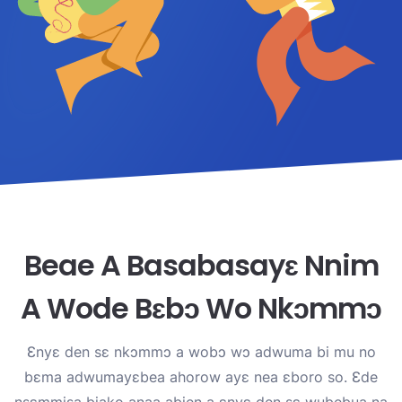
Beae A Basabasayɛ Nnim
A Wode Bɛbɔ Wo Nkɔmmɔ
Ɛnyɛ den sɛ nkɔmmɔ a wobɔ wɔ adwuma bi mu no
bɛma adwumayɛbea ahorow ayɛ nea ɛboro so. Ɛde