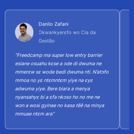
Danilo Zafani
Ɔkwankyerɛfo wɔ Cia da
Gestão
“Freedcamp ma super low entry barrier
“
esiane osuahu kɛse a ɔde di dwuma ne
y
mmerɛw sɛ wode bedi dwuma nti. N’atɔfo
h
mmoa no yɛ ntɛmntɛm yiye na ɛyɛ
n
adwuma yiye. Bere biara a menya
ɛ
nyansahyɛ bi a ɛfa nkɔso ho no me ne
n
wɔn a wosi gyinae no kasa tẽẽ na minya
h
mmuae ntɛm ara”