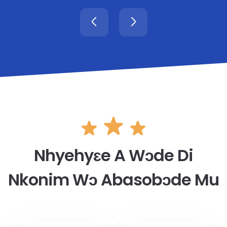
Nhyehyɛe A Wɔde Di
Nkonim Wɔ Abasobɔde Mu