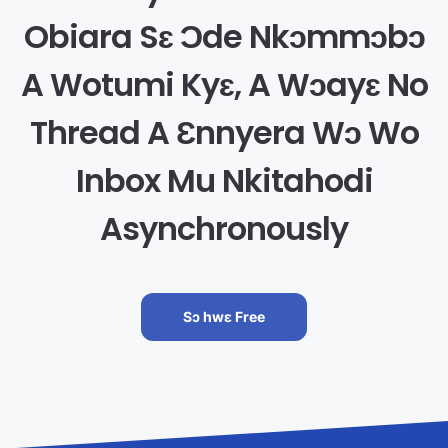
Obiara Sɛ Ɔde Nkɔmmɔbɔ
A Wotumi Kyɛ, A Wɔayɛ No
Thread A Ɛnnyera Wɔ Wo
Inbox Mu Nkitahodi
Asynchronously
Sɔ hwɛ Free