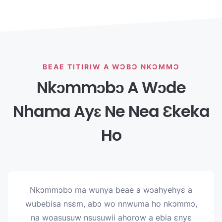
BEAE TITIRIW A WƆBƆ NKƆMMƆ
Nkɔmmɔbɔ A Wɔde
Nhama Ayɛ Ne Nea Ɛkeka
Ho
Nkɔmmɔbɔ ma wunya beae a wɔahyehyɛ a
wubebisa nsɛm, abɔ wo nnwuma ho nkɔmmɔ,
na woasusuw nsusuwii ahorow a ebia ɛnyɛ