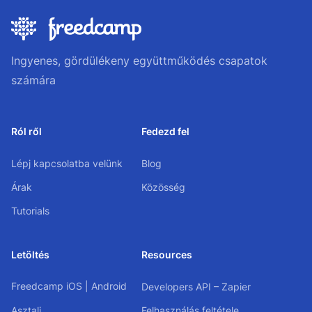
Ingyenes, gördülékeny együttműködés csapatok
számára
Ról ről
Fedezd fel
Lépj kapcsolatba velünk
Blog
Árak
Közösség
Tutorials
Letöltés
Resources
Freedcamp
iOS
|
Android
Developers API – Zapier
Asztali
Felhasználás feltétele