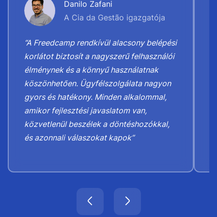
Danilo Zafani
A Cia da Gestão igazgatója
“A Freedcamp rendkívül alacsony belépési
“
korlátot biztosít a nagyszerű felhasználói
M
élménynek és a könnyű használatnak
t
köszönhetően. Ügyfélszolgálata nagyon
b
gyors és hatékony. Minden alkalommal,
K
amikor fejlesztési javaslatom van,
h
közvetlenül beszélek a döntéshozókkal,
b
és azonnali válaszokat kapok”