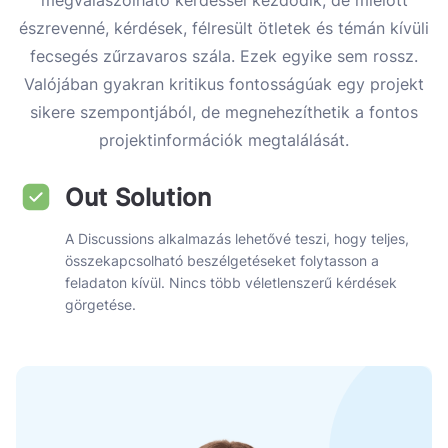
megválaszolható kérdéssel kezdődik, de mielőtt
észrevenné, kérdések, félresült ötletek és témán kívüli
fecsegés zűrzavaros szála. Ezek egyike sem rossz.
Valójában gyakran kritikus fontosságúak egy projekt
sikere szempontjából, de megnehezíthetik a fontos
projektinformációk megtalálását.
Out Solution
A Discussions alkalmazás lehetővé teszi, hogy teljes,
összekapcsolható beszélgetéseket folytasson a
feladaton kívül. Nincs több véletlenszerű kérdések
görgetése.