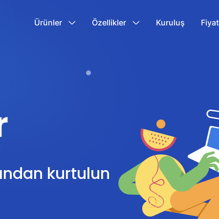
Ürünler
Özellikler
Kuruluş
Fiya
r
rından kurtulun