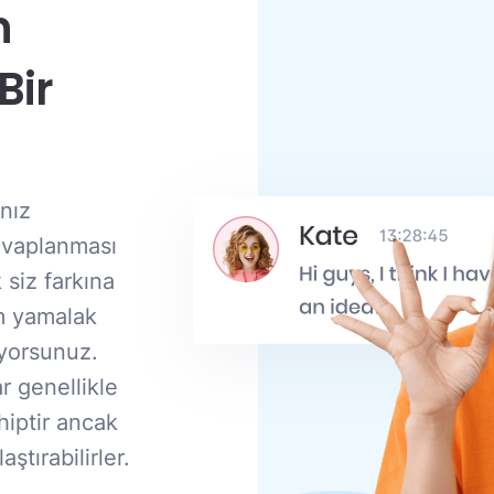
n
Bir
ınız
evaplanması
 siz farkına
ım yamalak
ıyorsunuz.
r genellikle
hiptir ancak
ştırabilirler.