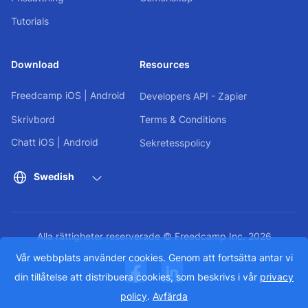
Tutorials
Download
Resources
Freedcamp
iOS
|
Android
Developers API - Zapier
Skrivbord
Terms & Conditions
Chatt
iOS
|
Android
Sekretesspolicy
Swedish
Alla rättigheter reserverade © Freedcamp Inc. 2026
Vår webbplats använder cookies. Genom att fortsätta antar vi
din tillåtelse att distribuera cookies, som beskrivs i vår
privacy
policy
.
Avfärda