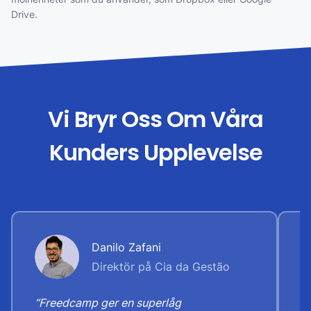
Drive.
Vi Bryr Oss Om Våra
Kunders Upplevelse
Danilo Zafani
Direktör på Cia da Gestão
“Freedcamp ger en superlåg
“