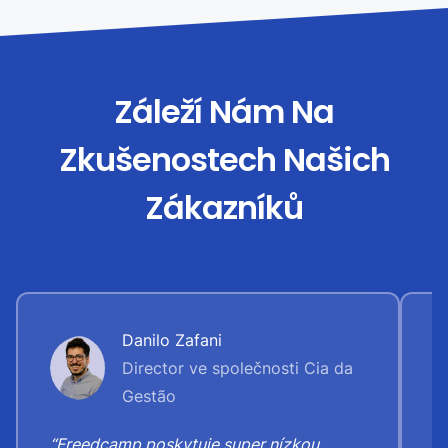
Záleží Nám Na
Zkušenostech Našich
Zákazníků
Danilo Zafani
Director ve společnosti Cia da
Gestão
“
“Freedcamp poskytuje super nízkou