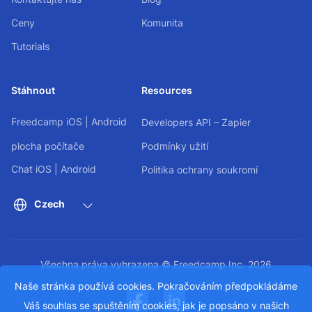
Ceny
Komunita
Tutorials
Stáhnout
Resources
Freedcamp
iOS
|
Android
Developers API – Zapier
plocha počítače
Podmínky užití
Chat
iOS
|
Android
Politika ochrany soukromí
Czech
Všechna práva vyhrazena © Freedcamp Inc. 2026
Naše stránka používá cookies. Pokračováním předpokládáme
Váš souhlas se spuštěním cookies, jak je popsáno v našich