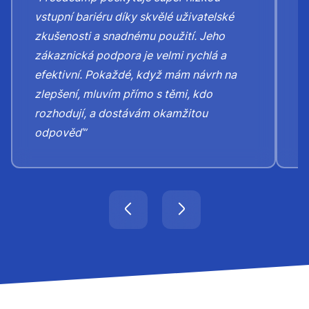
„
vstupní bariéru díky skvělé uživatelské
h
zkušenosti a snadnému použití. Jeho
v
zákaznická podpora je velmi rychlá a
b
efektivní. Pokaždé, když mám návrh na
s
zlepšení, mluvím přímo s těmi, kdo
rozhodují, a dostávám okamžitou
odpověď”