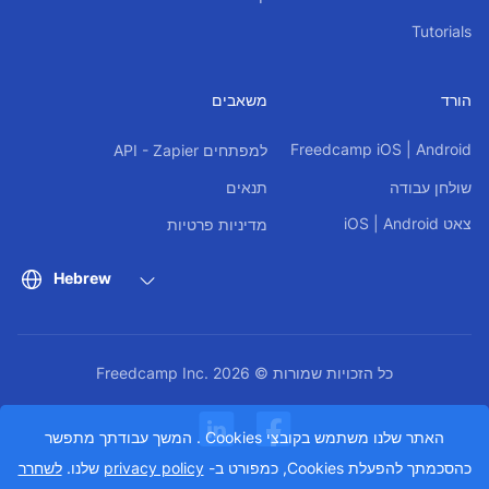
Tutorials
הורד
משאבים
Freedcamp
iOS
|
Android
למפתחים API - Zapier
שולחן עבודה
תנאים
צאט
Android
|
iOS
מדיניות פרטיות
Hebrew
כל הזכויות שמורות © Freedcamp Inc. 2026
האתר שלנו משתמש בקובצי Cookies . המשך עבודתך מתפשר
כהסכמתך להפעלת Cookies, כמפורט ב-
privacy policy
שלנו.
לשחרר