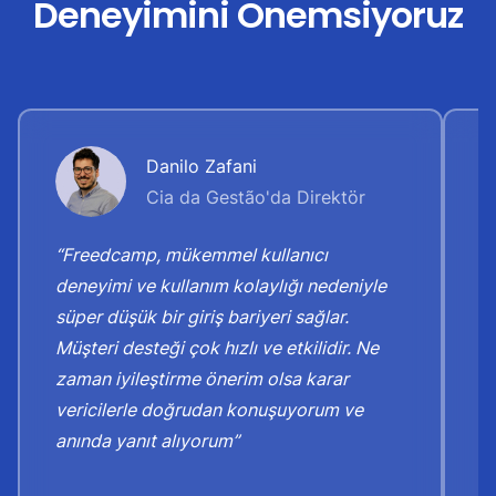
Deneyimini Önemsiyoruz
Danilo Zafani
Cia da Gestão'da Direktör
“Freedcamp, mükemmel kullanıcı
“
deneyimi ve kullanım kolaylığı nedeniyle
d
süper düşük bir giriş bariyeri sağlar.
k
Müşteri desteği çok hızlı ve etkilidir. Ne
Şi
zaman iyileştirme önerim olsa karar
v
vericilerle doğrudan konuşuyorum ve
g
anında yanıt alıyorum”
o