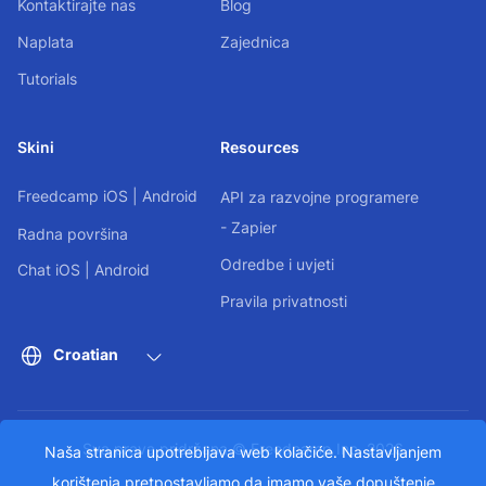
Kontaktirajte nas
Blog
Naplata
Zajednica
Tutorials
Skini
Resources
Freedcamp
iOS
|
Android
API za razvojne programere
- Zapier
Radna površina
Odredbe i uvjeti
Chat
iOS
|
Android
Pravila privatnosti
Croatian
Sva prava pridržana © Freedcamp Inc. 2026
Naša stranica upotrebljava web kolačiće. Nastavljanjem
korištenja pretpostavljamo da imamo vaše dopuštenje