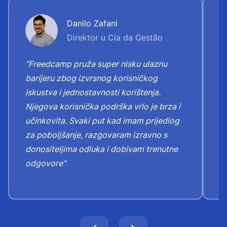
Danilo Zafani
Direktor u Cia da Gestão
“Freedcamp pruža super nisku ulaznu
“
barijeru zbog izvrsnog korisničkog
"
iskustva i jednostavnosti korištenja.
n
Njegova korisnička podrška vrlo je brza i
Z
učinkovita. Svaki put kad imam prijedlog
k
za poboljšanje, razgovaram izravno s
o
donositeljima odluka i dobivam trenutne
odgovore”