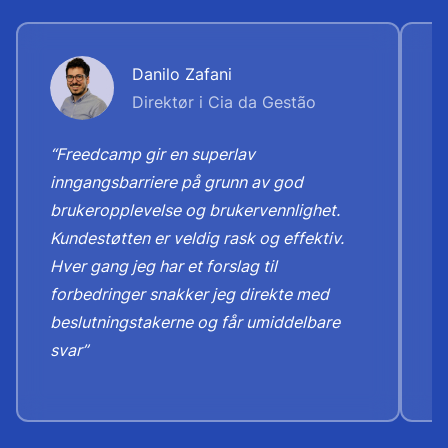
Danilo Zafani
Direktør i Cia da Gestão
“Freedcamp gir en superlav
“
inngangsbarriere på grunn av god
t
brukeropplevelse og brukervennlighet.
o
Kundestøtten er veldig rask og effektiv.
d
Hver gang jeg har et forslag til
h
forbedringer snakker jeg direkte med
b
beslutningstakerne og får umiddelbare
svar”