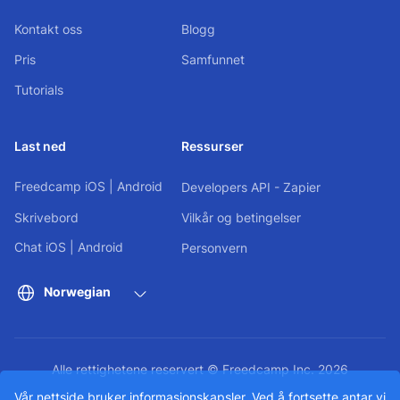
Kontakt oss
Blogg
Pris
Samfunnet
Tutorials
Last ned
Ressurser
Freedcamp
iOS
|
Android
Developers API - Zapier
Skrivebord
Vilkår og betingelser
Chat
iOS
|
Android
Personvern
Norwegian
Alle rettighetene reservert © Freedcamp Inc. 2026
Vår nettside bruker informasjonskapsler. Ved å fortsette antar vi