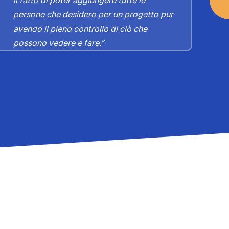
M
persone che desidero per un progetto pur
a
do
avendo il pieno controllo di ciò che
possono vedere e fare.”
N
c
a