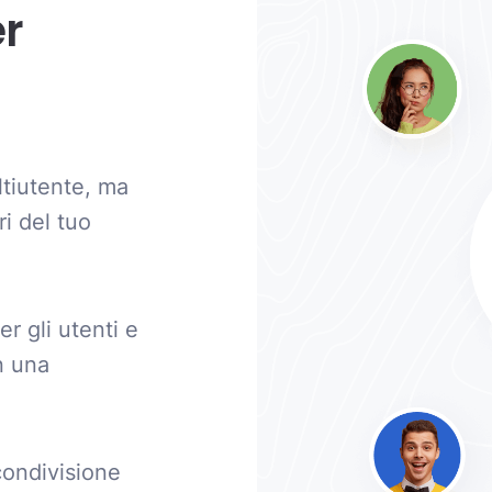
er
tiutente, ma
i del tuo
r gli utenti e
n una
condivisione