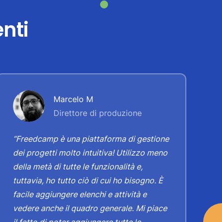
enti
Marcelo M
Direttore di produzione
“Freedcamp è una piattaforma di gestione
“
dei progetti molto intuitiva! Utilizzo meno
m
della metà di tutte le funzionalità e,
4
i
tuttavia, ho tutto ciò di cui ho bisogno. È
q
facile aggiungere elenchi e attività e
a
s
vedere anche il quadro generale. Mi piace
A
il fatto di poter aggiungere tutte le