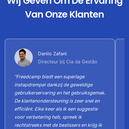
Wij Geven Om De Ervaring
Van Onze Klanten
Danilo Zafani
Directeur bij Cia da Gestão
“Freedcamp biedt een superlage
“
instapdrempel dankzij de geweldige
o
gebruikerservaring en het gebruiksgemak.
a
De klantenondersteuning is zeer snel en
z
efficiënt. Elke keer als ik een suggestie
v
voor verbetering heb, spreek ik
k
rechtstreeks met de beslissers en krijg ik
b