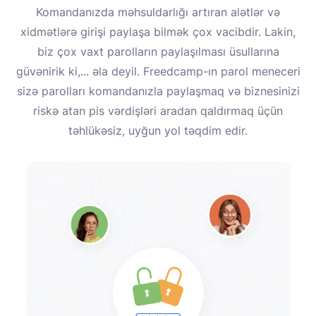
Komandanızda məhsuldarlığı artıran alətlər və
xidmətlərə girişi paylaşa bilmək çox vacibdir. Lakin,
biz çox vaxt parolların paylaşılması üsullarına
güvənirik ki,... əla deyil. Freedcamp-ın parol meneceri
sizə parolları komandanızla paylaşmaq və biznesinizi
riskə atan pis vərdişləri aradan qaldırmaq üçün
təhlükəsiz, uyğun yol təqdim edir.