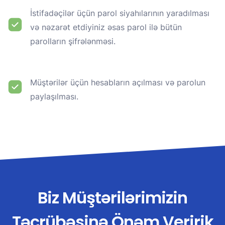
İstifadəçilər üçün parol siyahılarının yaradılması
və nəzarət etdiyiniz əsas parol ilə bütün
parolların şifrələnməsi.
Müştərilər üçün hesabların açılması və parolun
paylaşılması.
Biz Müştərilərimizin
Təcrübəsinə Önəm Veririk