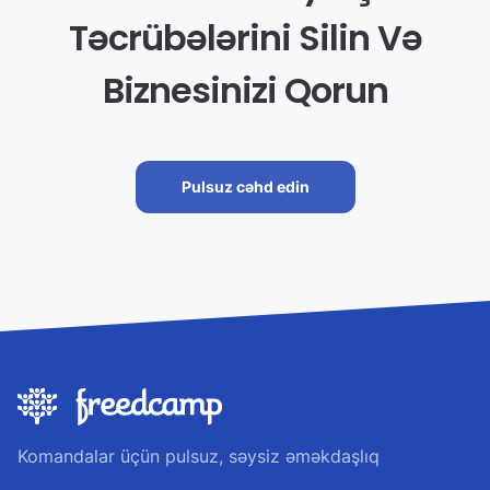
Təcrübələrini Silin Və
Biznesinizi Qorun
Pulsuz cəhd edin
Komandalar üçün pulsuz, səysiz əməkdaşlıq