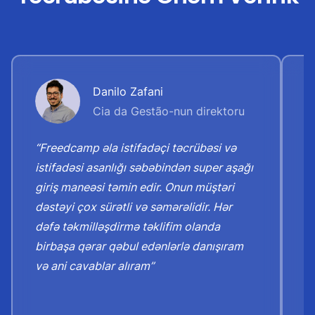
Danilo Zafani
Cia da Gestão-nun direktoru
“Freedcamp əla istifadəçi təcrübəsi və
“S
istifadəsi asanlığı səbəbindən super aşağı
X
giriş maneəsi təmin edir. Onun müştəri
t
dəstəyi çox sürətli və səmərəlidir. Hər
o
dəfə təkmilləşdirmə təklifim olanda
m
birbaşa qərar qəbul edənlərlə danışıram
o
və ani cavablar alıram”
o