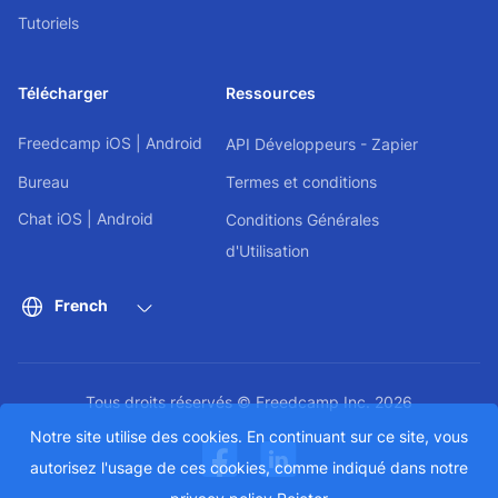
Tutoriels
Télécharger
Ressources
Freedcamp
iOS
|
Android
API Développeurs - Zapier
Bureau
Termes et conditions
Chat
iOS
|
Android
Conditions Générales
d'Utilisation
French
Tous droits réservés © Freedcamp Inc. 2026
Notre site utilise des cookies. En continuant sur ce site, vous
autorisez l'usage de ces cookies, comme indiqué dans notre