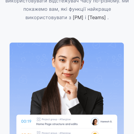
використовувати Відстежувач Часу по-різному. Ми
покажемо вам, які функції найкраще
використовувати з
[PM]
і
[Teams]
.