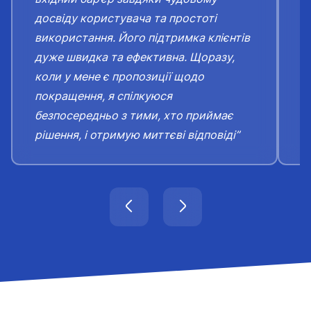
досвіду користувача та простоті
«
використання. Його підтримка клієнтів
н
дуже швидка та ефективна. Щоразу,
п
коли у мене є пропозиції щодо
я
покращення, я спілкуюся
п
безпосередньо з тими, хто приймає
с
рішення, і отримую миттєві відповіді”