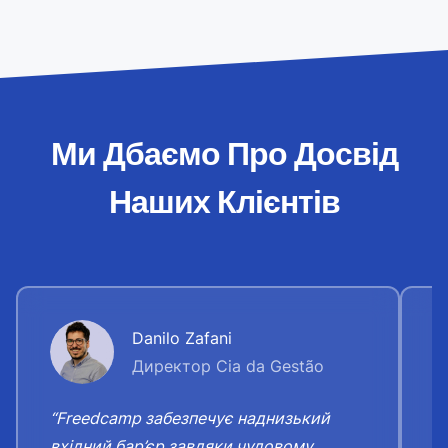
Ми Дбаємо Про Досвід
Наших Клієнтів
Danilo Zafani
Директор Cia da Gestão
“Freedcamp забезпечує наднизький
“
вхідний бар’єр завдяки чудовому
о