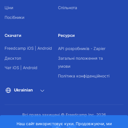
Ціни
Спільнота
Посібники
Скачати
Ресурси
Freedcamp
iOS
|
Android
API розробників - Zapier
Десктоп
Загальні положення та
умови
Чат
iOS
|
Android
Політика конфіденційності
Ukrainian
Всі права захищені © Freedcamp Inc. 2026
Наш сайт використовує куки. Продовжуючи, ми