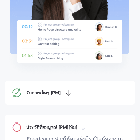
รับภาพเต็มๆ [PM]
ประวัติที่สมบูรณ์ [PM][ทีม]
Freedcamp ช่วยให้คุณเห็นไทม์ไลน์ของงาน