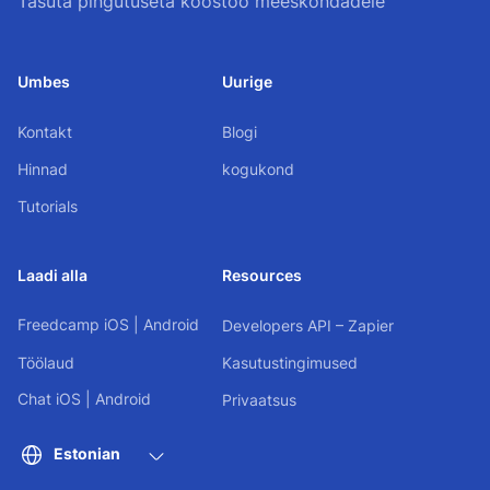
Tasuta pingutuseta koostöö meeskondadele
Umbes
Uurige
Kontakt
Blogi
Hinnad
kogukond
Tutorials
Laadi alla
Resources
Freedcamp
iOS
|
Android
Developers API – Zapier
Töölaud
Kasutustingimused
Chat
iOS
|
Android
Privaatsus
Estonian