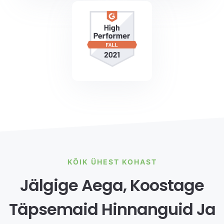
KÕIK ÜHEST KOHAST
Jälgige Aega, Koostage
Täpsemaid Hinnanguid Ja