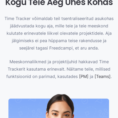
Kogu Teie Aeg Ühes Kohas
Time Tracker võimaldab teil tsentraliseeritud asukohas
jäädvustada kogu aja, mille teie ja teie meeskond
kulutate erinevatele liikvel olevatele projektidele. Aja
jälgimiseks ei pea hüppama teise rakendusse ja
seejärel tagasi Freedcampi, et aru anda.
Meeskonnaliikmed ja projektijuhid hakkavad Time
Trackerit kasutama erinevalt. Näitame teile, millised
funktsioonid on parimad, kasutades
[PM]
ja
[Teams]
.