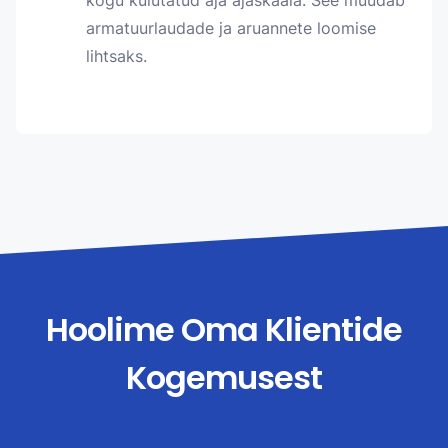
kogu kulutatud aja ajaskaala. See muudab
armatuurlaudade ja aruannete loomise
lihtsaks.
Hoolime Oma Klientide
Kogemusest