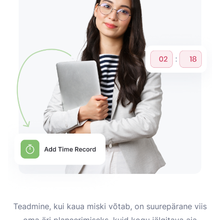
Teadmine, kui kaua miski võtab, on suurepärane viis
oma äri planeerimiseks, kuid kogu jälgitava aja