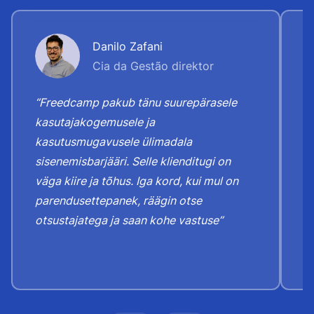
Danilo Zafani
Cia da Gestão direktor
“Freedcamp pakub tänu suurepärasele
“
kasutajakogemusele ja
"
kasutusmugavusele ülimadala
k
sisenemisbarjääri. Selle klienditugi on
T
väga kiire ja tõhus. Iga kord, kui mul on
k
parendusettepanek, räägin otse
r
otsustajatega ja saan kohe vastuse”