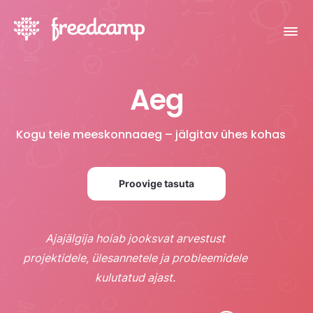
Aeg
Kogu teie meeskonnaaeg – jälgitav ühes kohas
Proovige tasuta
Ajajälgija hoiab jooksvat arvestust
projektidele, ülesannetele ja probleemidele
kulutatud ajast.