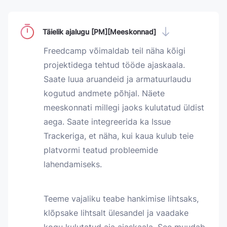
Täielik ajalugu [PM][Meeskonnad]
Freedcamp võimaldab teil näha kõigi
projektidega tehtud tööde ajaskaala.
Saate luua aruandeid ja armatuurlaudu
kogutud andmete põhjal. Näete
meeskonnati millegi jaoks kulutatud üldist
aega. Saate integreerida ka Issue
Trackeriga, et näha, kui kaua kulub teie
platvormi teatud probleemide
lahendamiseks.
Teeme vajaliku teabe hankimise lihtsaks,
klõpsake lihtsalt ülesandel ja vaadake