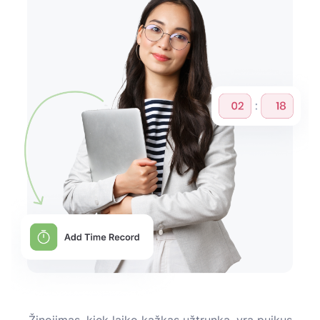
Žinojimas, kiek laiko kažkas užtrunka, yra puikus