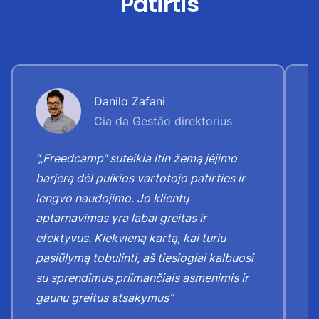
Patirtis
Danilo Zafani
Cia da Gestão direktorius
“„Freedcamp“ suteikia itin žemą įėjimo
“J
barjerą dėl puikios vartotojo patirties ir
j
lengvo naudojimo. Jo klientų
p
aptarnavimas yra labai greitas ir
p
efektyvus. Kiekvieną kartą, kai turiu
k
pasiūlymą tobulinti, aš tiesiogiai kalbuosi
tu
su sprendimus priimančiais asmenimis ir
gaunu greitus atsakymus”