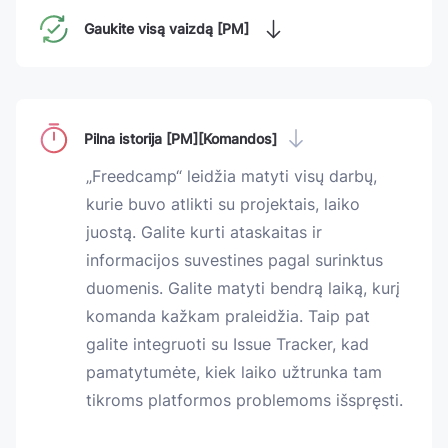
Gaukite visą vaizdą [PM]
Pilna istorija [PM][Komandos]
„Freedcamp“ leidžia matyti visų darbų,
kurie buvo atlikti su projektais, laiko
juostą. Galite kurti ataskaitas ir
informacijos suvestines pagal surinktus
duomenis. Galite matyti bendrą laiką, kurį
komanda kažkam praleidžia. Taip pat
galite integruoti su Issue Tracker, kad
pamatytumėte, kiek laiko užtrunka tam
tikroms platformos problemoms išspręsti.