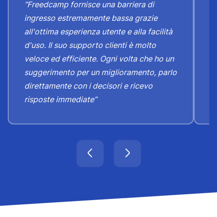
“Freedcamp fornisce una barriera di
d
ingresso estremamente bassa grazie
c
all'ottima esperienza utente e alla facilità
e
d'uso. Il suo supporto clienti è molto
b
veloce ed efficiente. Ogni volta che ho un
d
suggerimento per un miglioramento, parlo
cl
direttamente con i decisori e ricevo
risposte immediate”