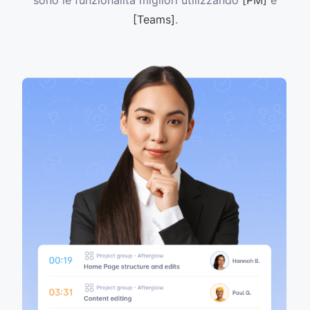
sono le funzionalità migliori utilizzando
[PM]
e
[Teams]
.