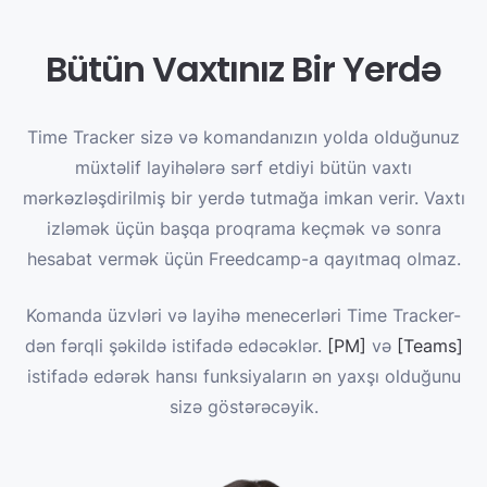
Bütün Vaxtınız Bir Yerdə
Time Tracker sizə və komandanızın yolda olduğunuz
müxtəlif layihələrə sərf etdiyi bütün vaxtı
mərkəzləşdirilmiş bir yerdə tutmağa imkan verir. Vaxtı
izləmək üçün başqa proqrama keçmək və sonra
hesabat vermək üçün Freedcamp-a qayıtmaq olmaz.
Komanda üzvləri və layihə menecerləri Time Tracker-
dən fərqli şəkildə istifadə edəcəklər.
[PM]
və
[Teams]
istifadə edərək hansı funksiyaların ən yaxşı olduğunu
sizə göstərəcəyik.