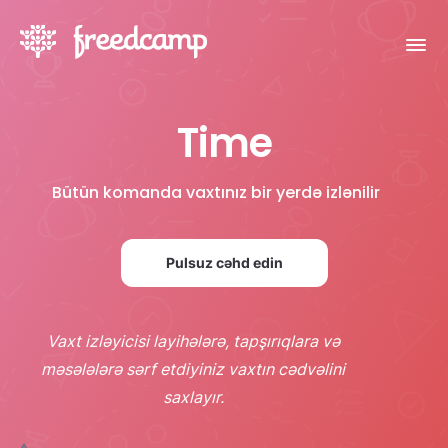
Time
Bütün komanda vaxtınız bir yerdə izlənilir
Pulsuz cəhd edin
Vaxt izləyicisi layihələrə, tapşırıqlara və
məsələlərə sərf etdiyiniz vaxtın cədvəlini
saxlayır.