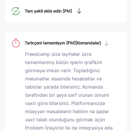
Tam şəkli əldə edin [PM]
Tarixçəni tamamlayın [PM][Komandalar]
Freedcamp sizə layihələr üzrə
tamamlanmış bütün işlərin qrafikini
görməyə imkan verir. Topladığınız
məlumatlar əsasında hesabatlar və
tablolar yarada bilərsiniz. Komanda
tərəfindən bir şeyə sərf olunan ümumi
vaxtı görə bilərsiniz. Platformanızda
müəyyən məsələlərin həllinin nə qədər
vaxt tələb olunduğunu görmək üçün
Problem İzləyicisi ilə də inteqrasiya edə