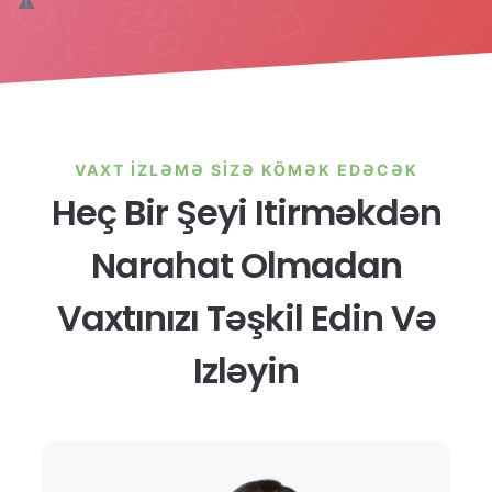
VAXT İZLƏMƏ SIZƏ KÖMƏK EDƏCƏK
Heç Bir Şeyi Itirməkdən
Narahat Olmadan
Vaxtınızı Təşkil Edin Və
Izləyin