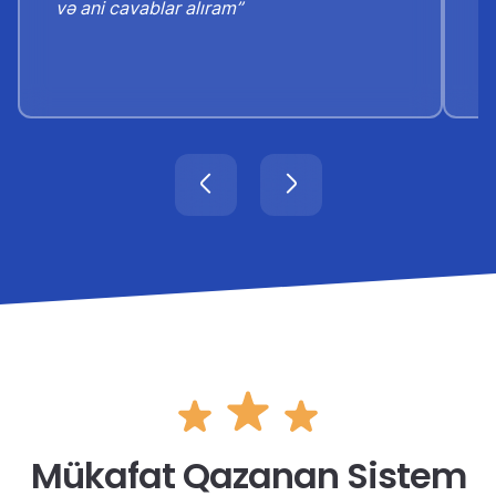
və ani cavablar alıram”
o
Mükafat Qazanan Sistem