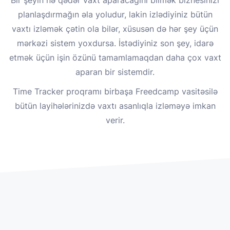
Bir şeyin nə qədər vaxt aparacağını bilmək biznesinizi
planlaşdırmağın əla yoludur, lakin izlədiyiniz bütün
vaxtı izləmək çətin ola bilər, xüsusən də hər şey üçün
mərkəzi sistem yoxdursa. İstədiyiniz son şey, idarə
etmək üçün işin özünü tamamlamaqdan daha çox vaxt
aparan bir sistemdir.
Time Tracker proqramı birbaşa Freedcamp vasitəsilə
bütün layihələrinizdə vaxtı asanlıqla izləməyə imkan
verir.