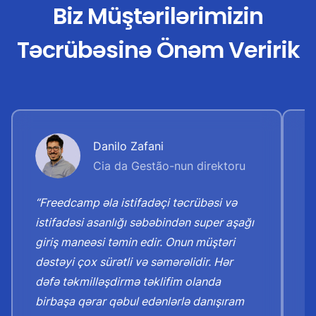
Biz Müştərilərimizin
Təcrübəsinə Önəm Veririk
Danilo Zafani
Cia da Gestão-nun direktoru
“Freedcamp əla istifadəçi təcrübəsi və
“S
istifadəsi asanlığı səbəbindən super aşağı
X
giriş maneəsi təmin edir. Onun müştəri
t
dəstəyi çox sürətli və səmərəlidir. Hər
o
dəfə təkmilləşdirmə təklifim olanda
m
birbaşa qərar qəbul edənlərlə danışıram
o