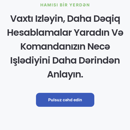
HAMISI BIR YERDƏN
Vaxtı Izləyin, Daha Dəqiq
Hesablamalar Yaradın Və
Komandanızın Necə
Işlədiyini Daha Dərindən
Anlayın.
Pulsuz cəhd edin