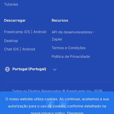
Tutoriais
Descarregar
Recursos
Freedcamp
iOS
|
Android
API de desenvolvedores -
Zapier
Desktop
Termos e Condições
Chat
iOS
|
Android
Politica de Privacidade
Portugal (Portugal)
Todos os Direitos Reservados © Freedcamp Inc. 2026
O nosso website utiliza cookies. Ao continuar, aceitamos a sua
autorização para o uso de cookies, conforme detalhado na
nossa
privacy policy
.
Dispensar