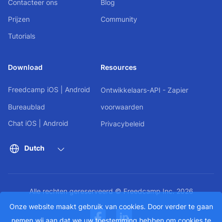
Contacteer ons
Blog
Prijzen
Community
Tutorials
Download
Resources
Freedcamp
iOS
|
Android
Ontwikkelaars-API - Zapier
Bureaublad
voorwaarden
Chat
iOS
|
Android
Privacybeleid
Dutch
Alle rechten gereserveerd © Freedcamp Inc. 2026
Onze website maakt gebruik van cookies. Door verder te gaan
nemen wij aan dat we uw toestemming hebben om cookies te