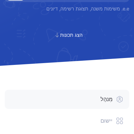
e.e. משימות משנה, תצוגת רשימה, דיונים
הצג תכונות
מִנהָל
יישום