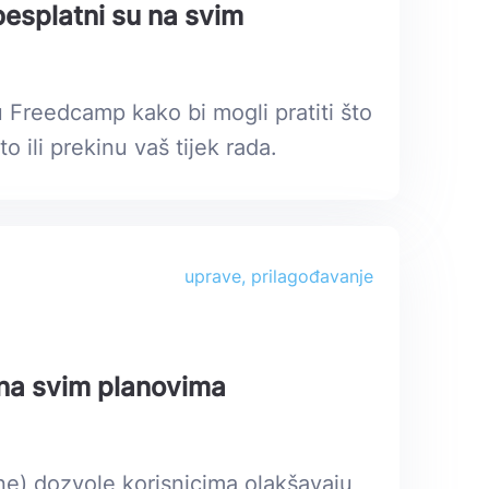
 besplatni su na svim
 Freedcamp kako bi mogli pratiti što
 ili prekinu vaš tijek rada.
uprave, prilagođavanje
na svim planovima
tne) dozvole korisnicima olakšavaju