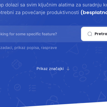
 dolazi sa svim ključnim alatima za suradnju k
(besplatn
trebni za povećanje produktivnosti
Pretr
dzadaci, prikaz popisa, rasprave
Prikaz značajki