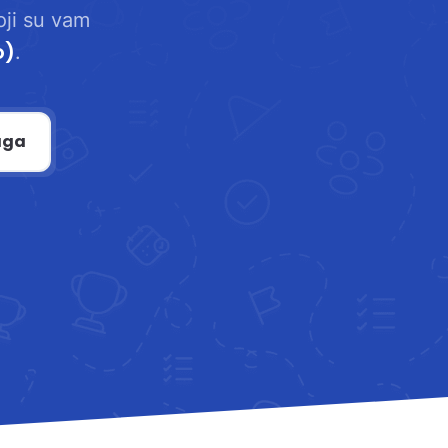
oji su vam
o)
.
aga