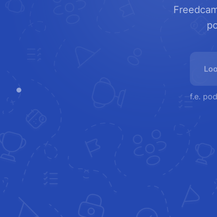
Freedcamp
po
f.e. po