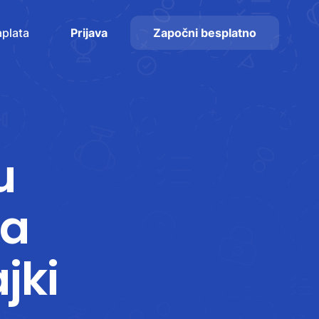
plata
Prijava
Započni besplatno
u
Sa
jki