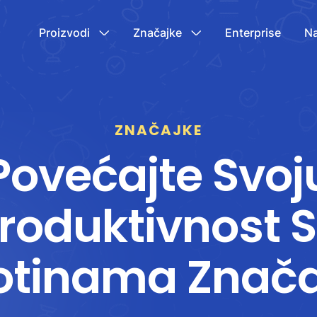
Proizvodi
Značajke
Enterprise
Na
ZNAČAJKE
Povećajte Svoj
roduktivnost 
otinama Znača