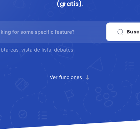
(gratis)
.
Busc
subtareas, vista de lista, debates
Ver funciones