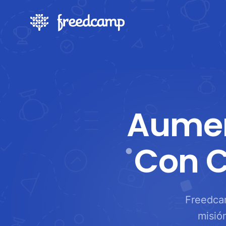
Aumen
Con C
Freedcam
misió