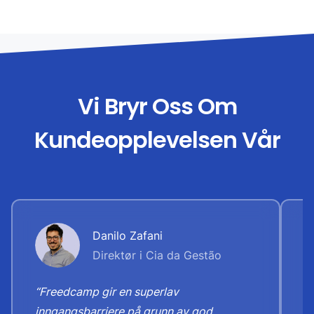
Vi Bryr Oss Om
Kundeopplevelsen Vår
Danilo Zafani
Direktør i Cia da Gestão
“Freedcamp gir en superlav
“
inngangsbarriere på grunn av god
t