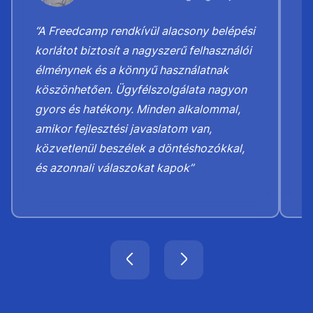
“A Freedcamp rendkívül alacsony belépési
“
korlátot biztosít a nagyszerű felhasználói
M
élménynek és a könnyű használatnak
t
köszönhetően. Ügyfélszolgálata nagyon
b
gyors és hatékony. Minden alkalommal,
K
amikor fejlesztési javaslatom van,
h
közvetlenül beszélek a döntéshozókkal,
b
és azonnali válaszokat kapok”