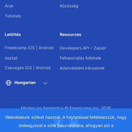
Árak
Közösség
Tutorials
Letöltés
Resources
Freedcamp
iOS
|
Android
Developers API – Zapier
Asztali
Felhasználás feltétele
Csevegés
iOS
|
Android
Adatvédelmi irányelvek
Hungarian
Minden jog fenntartva © Freedcamp Inc. 2026
Weboldalunk sütiket használ. A folytatással feltételezzük, hogy
beleegyezel a sütik használatába, ahogyan azt a