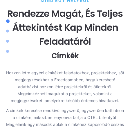
MIND EGY HELYRŐL
Rendezze Magát, És Teljes
Áttekintést Kap Minden
Feladatáról
Címkék
Hozzon létre egyéni címkéket feladatokhoz, projektekhez, sőt
megjegyzésekhez a Freedcampben, hogy kereshető
veg
adatbázist hozzon létre projektekről és ötletekről.
g
Megcímkézheti magukat a projekteket, valamint a
A
re
megjegyzéseket, amelyekre később érdemes hivatkozni.
az
e
A címkék keresése rendkívül egyszerű, egyszerűen kattintson
a címkére, miközben lenyomva tartja a CTRL billentyűt.
Megjelenik egy második ablak a címkéhez kapcsolódó összes