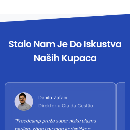
Stalo Nam Je Do Iskustva
Naših Kupaca
Danilo Zafani
Direktor u Cia da Gestão
“Freedcamp pruža super nisku ulaznu
“
barijeru zbog izvrsnog korisničkog
"