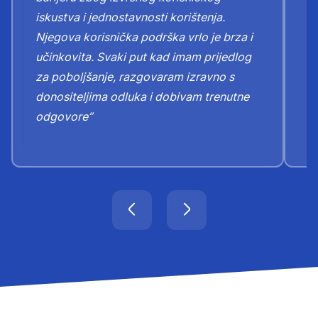
iskustva i jednostavnosti korištenja.
n
Njegova korisnička podrška vrlo je brza i
Z
učinkovita. Svaki put kad imam prijedlog
k
za poboljšanje, razgovaram izravno s
o
donositeljima odluka i dobivam trenutne
odgovore”