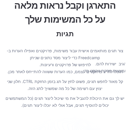
התארגן וקבל נראות מלאה
על כל המשימות שלך
תגיות
צור תגים מותאמים אישית עבור משימות, פרויקטים ואפילו הערות ב-
קר
Freedcamp כדי ליצור מסד נתונים שניתן
(
להגיב ישירות להם.
לחיפוש של פרויקטים ורעיונות.
ה
ש באמצעות פסקת טקסט כדי
תוכלו לתייג פרויקטים עצמם, כמו הערות ששווה להתייחס לאחר מכן.
קל מאוד לחפש תגים, פשוט לחץ על תג בזמן החזקת CTRL. חלון שני
יצוץ עם רשימה של כל מה שמשויך לתג הזה.
יש לך גם את היכולת להגביל את מי שיכול ליצור תגים (כל המשתמשים
יכולים להוסיף תגים, אבל אולי לא יוכלו ליצור תגים).