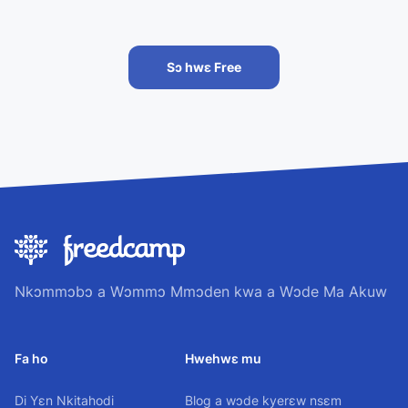
Sɔ hwɛ Free
Nkɔmmɔbɔ a Wɔmmɔ Mmɔden kwa a Wɔde Ma Akuw
Fa ho
Hwehwɛ mu
Di Yɛn Nkitahodi
Blog a wɔde kyerɛw nsɛm