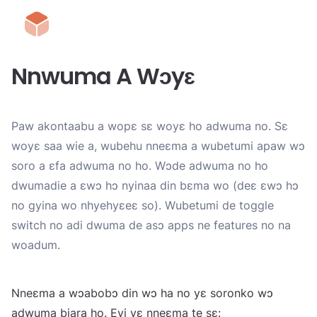
Nnwuma A Wɔyɛ
Paw akontaabu a wopɛ sɛ woyɛ ho adwuma no. Sɛ
woyɛ saa wie a, wubehu nneɛma a wubetumi apaw wɔ
soro a ɛfa adwuma no ho. Wɔde adwuma no ho
dwumadie a ɛwɔ hɔ nyinaa din bɛma wo (deɛ ɛwɔ hɔ
no gyina wo nhyehyɛeɛ so). Wubetumi de toggle
switch no adi dwuma de asɔ apps ne features no na
woadum.
Nneɛma a wɔabobɔ din wɔ ha no yɛ soronko wɔ
adwuma biara ho. Eyi yɛ nneɛma te sɛ: