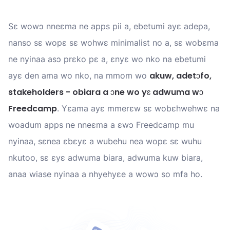
Sɛ wowɔ nneɛma ne apps pii a, ebetumi ayɛ adepa,
nanso sɛ wopɛ sɛ wohwɛ minimalist no a, sɛ wobɛma
ne nyinaa asɔ prɛko pɛ a, ɛnyɛ wo nko na ebetumi
akuw, adetɔfo,
ayɛ den ama wo nko, na mmom wo
stakeholders - obiara a ɔne wo yɛ adwuma wɔ
Freedcamp
. Yɛama ayɛ mmerɛw sɛ wobɛhwehwɛ na
woadum apps ne nneɛma a ɛwɔ Freedcamp mu
nyinaa, sɛnea ɛbɛyɛ a wubehu nea wopɛ sɛ wuhu
nkutoo, sɛ ɛyɛ adwuma biara, adwuma kuw biara,
anaa wiase nyinaa a nhyehyɛe a wowɔ so mfa ho.