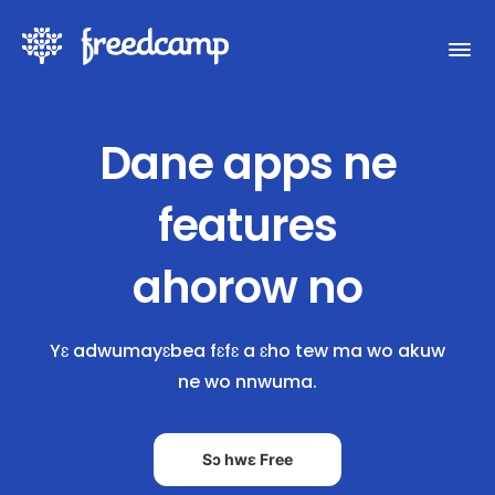
Dane apps ne
features
ahorow no
Yɛ adwumayɛbea fɛfɛ a ɛho tew ma wo akuw
ne wo nnwuma.
Sɔ hwɛ Free