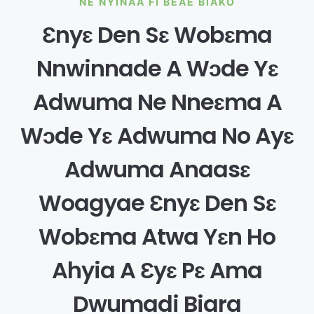
NE NYINAA FI BEAE BIAKO
Ɛnyɛ Den Sɛ Wobɛma
Nnwinnade A Wɔde Yɛ
Adwuma Ne Nneɛma A
Wɔde Yɛ Adwuma No Ayɛ
Adwuma Anaasɛ
Woagyae Ɛnyɛ Den Sɛ
Wobɛma Atwa Yɛn Ho
Ahyia A Ɛyɛ Pɛ Ama
Dwumadi Biara