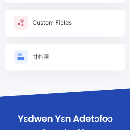
Custom Fields
甘特圖
Yɛdwen Yɛn Adetɔfoɔ