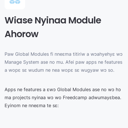
Wiase Nyinaa Module
Ahorow
Paw Global Modules fi nneɛma titiriw a wɔahyehyɛ wɔ
Manage System ase no mu. Afei paw apps ne features
a wopɛ sɛ wudum ne nea wopɛ sɛ wugyaw wɔ so.
Apps ne features a ɛwɔ Global Modules ase no wɔ hɔ
ma projects nyinaa wɔ wo Freedcamp adwumayɛbea.
Eyinom ne nneɛma te sɛ: