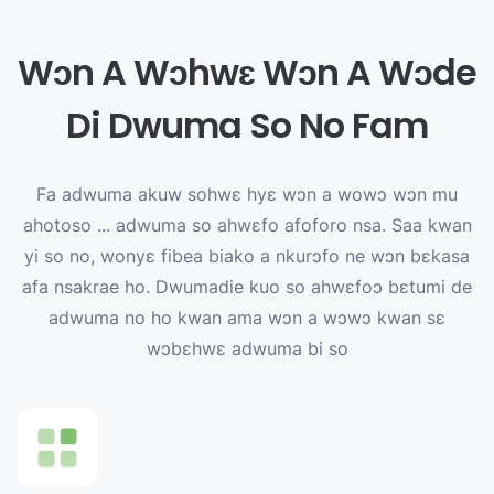
Wɔn A Wɔhwɛ Wɔn A Wɔde
Di Dwuma So No Fam
Fa adwuma akuw sohwɛ hyɛ wɔn a wowɔ wɔn mu
ahotoso ... adwuma so ahwɛfo afoforo nsa. Saa kwan
yi so no, wonyɛ fibea biako a nkurɔfo ne wɔn bɛkasa
afa nsakrae ho. Dwumadie kuo so ahwɛfoɔ bɛtumi de
adwuma no ho kwan ama wɔn a wɔwɔ kwan sɛ
wɔbɛhwɛ adwuma bi so