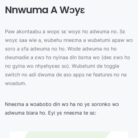
Nnwuma A Wɔyɛ
Paw akontaabu a wopɛ sɛ woyɛ ho adwuma no. Sɛ
woyɛ saa wie a, wubehu nneɛma a wubetumi apaw wɔ
soro a ɛfa adwuma no ho. Wɔde adwuma no ho
dwumadie a ɛwɔ hɔ nyinaa din bɛma wo (deɛ ɛwɔ hɔ
no gyina wo nhyehyɛeɛ so). Wubetumi de toggle
switch no adi dwuma de asɔ apps ne features no na
woadum.
Nneɛma a wɔabobɔ din wɔ ha no yɛ soronko wɔ
adwuma biara ho. Eyi yɛ nneɛma te sɛ: