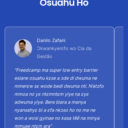
Osuahu Ho
Danilo Zafani
Ɔkwankyerɛfo wɔ Cia da
Gestão
“Freedcamp ma super low entry barrier
“
esiane osuahu kɛse a ɔde di dwuma ne
y
mmerɛw sɛ wode bedi dwuma nti. N’atɔfo
h
mmoa no yɛ ntɛmntɛm yiye na ɛyɛ
n
adwuma yiye. Bere biara a menya
ɛ
nyansahyɛ bi a ɛfa nkɔso ho no me ne
n
wɔn a wosi gyinae no kasa tẽẽ na minya
h
mmuae ntɛm ara”