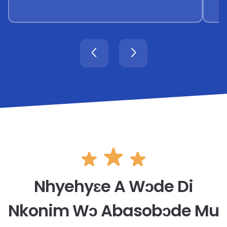
Nhyehyɛe A Wɔde Di
Nkonim Wɔ Abasobɔde Mu