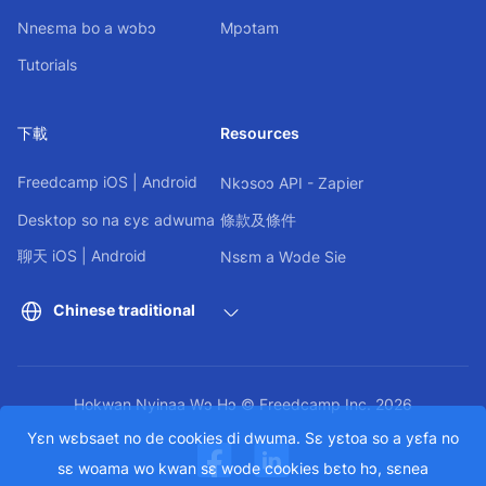
Nneɛma bo a wɔbɔ
Mpɔtam
Tutorials
下載
Resources
Freedcamp
iOS
|
Android
Nkɔsoɔ API - Zapier
Desktop so na ɛyɛ adwuma
條款及條件
聊天
iOS
|
Android
Nsɛm a Wɔde Sie
Chinese traditional
Hokwan Nyinaa Wɔ Hɔ © Freedcamp Inc. 2026
Yɛn wɛbsaet no de cookies di dwuma. Sɛ yɛtoa so a yɛfa no
sɛ woama wo kwan sɛ wode cookies bɛto hɔ, sɛnea