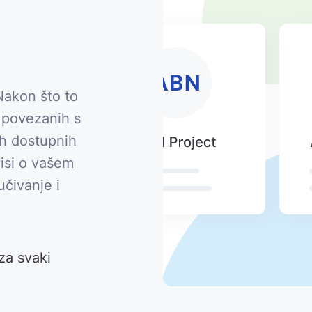
Nakon što to
u povezanih s
ih dostupnih
visi o vašem
učivanje i
za svaki