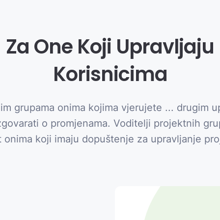
Za One Koji Upravljaju
Korisnicima
nim grupama onima kojima vjerujete ... drugim up
azgovarati o promjenama. Voditelji projektnih g
t onima koji imaju dopuštenje za upravljanje pr