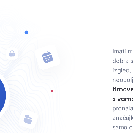
Imati m
dobra s
izgled,
neodolj
timove,
s vam
pronala
značajk
samo on