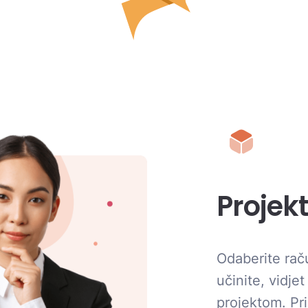
Projekt
Odaberite raču
učinite, vidje
projektom. Pr