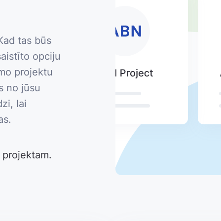
 Kad tas būs
aistīto opciju
amo projektu
s no jūsu
i, lai
as.
m projektam.