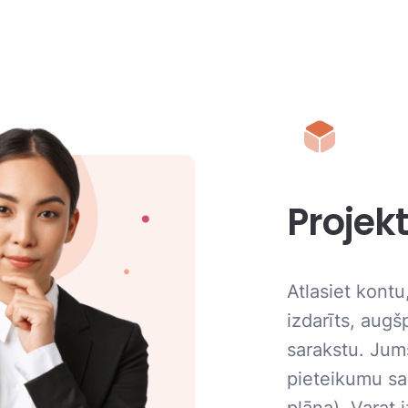
Projekt
Atlasiet kontu
izdarīts, augš
sarakstu. Jums
pieteikumu sar