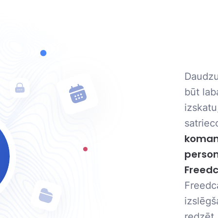
Daudzu 
būt lab
izskatu
satriec
komand
person
Freed
Freedca
izslēgš
redzēt,