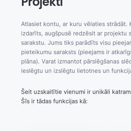
Projekti
Atlasiet kontu, ar kuru vēlaties strādāt.
izdarīts, augšpusē redzēsit ar projektu s
sarakstu. Jums tiks parādīts visu pieej
pieteikumu saraksts (pieejams ir atkarīg
plāna). Varat izmantot pārslēgšanas slēdz
ieslēgtu un izslēgtu lietotnes un funkcij
Šeit uzskaitītie vienumi ir unikāli katra
Šīs ir tādas funkcijas kā: