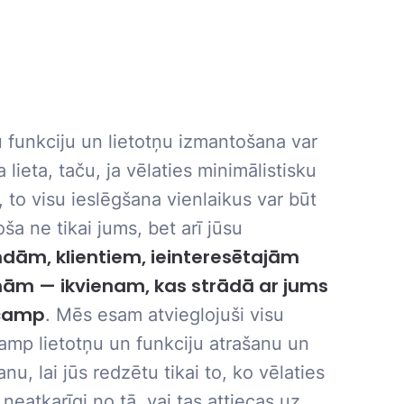
funkciju un lietotņu izmantošana var
a lieta, taču, ja vēlaties minimālistisku
, to visu ieslēgšana vienlaikus var būt
oša ne tikai jums, bet arī jūsu
ām, klientiem, ieinteresētajām
ām — ikvienam, kas strādā ar jums
camp
. Mēs esam atvieglojuši visu
mp lietotņu un funkciju atrašanu un
anu, lai jūs redzētu tikai to, ko vēlaties
 neatkarīgi no tā, vai tas attiecas uz