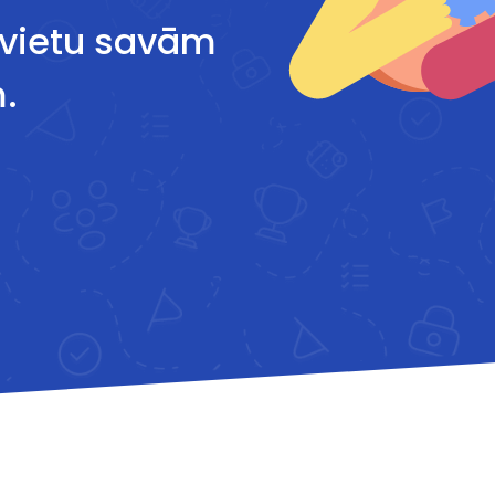
rbvietu savām
.